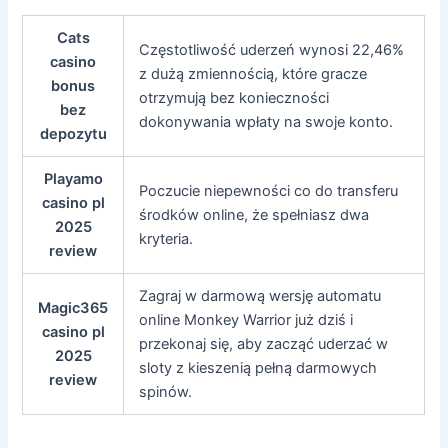
Cats
Częstotliwość uderzeń wynosi 22,46%
casino
z dużą zmiennością, które gracze
bonus
otrzymują bez konieczności
bez
dokonywania wpłaty na swoje konto.
depozytu
Playamo
Poczucie niepewności co do transferu
casino pl
środków online, że spełniasz dwa
2025
kryteria.
review
Zagraj w darmową wersję automatu
Magic365
online Monkey Warrior już dziś i
casino pl
przekonaj się, aby zacząć uderzać w
2025
sloty z kieszenią pełną darmowych
review
spinów.