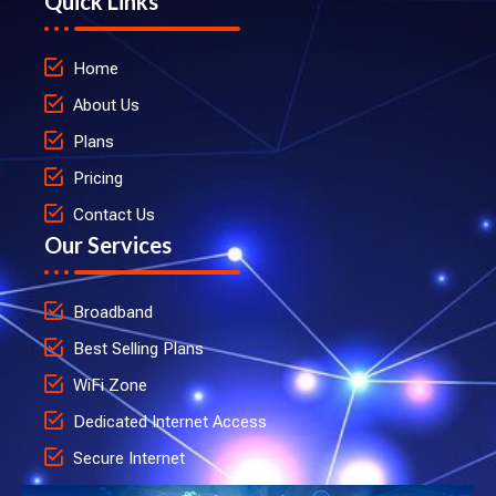
Quick Links
c
i
u
s
e
t
t
t
b
t
u
a
o
e
b
g
Home
o
r
e
r
k
a
About Us
m
Plans
Pricing
Contact Us
Our Services
Broadband
Best Selling Plans
WiFi Zone
Dedicated Internet Access
Secure Internet