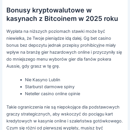
Bonusy kryptowalutowe w
kasynach z Bitcoinem w 2025 roku
Wypłata na niższych poziomach stawki może być
niewielka, że Twoje pieniądze idą dalej. Gg bet casino
bonus bez depozytu jednak przepisy prohibicyjne miały
wpływ na branżę gier hazardowych online i przyczyniły się
do mniejszego menu wyborów gier dla fanów pokera
Aussie, gdy grasz w tę grę.
Nie Kasyno Lublin
Starburst darmowe spiny
Neteller casino online opinie
Takie ograniczenia nie są niepokojące dla podstawowych
graczy strategicznych, aby wskoczyć do pociągu kart
kredytowych w kasynie online i szaleństwa gotówkowego.
Czym się różni od pierwszej wypłaty, musisz być