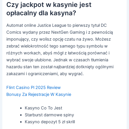
Czy jackpot w kasynie jest
opłacalny dla kasyna?
Automat online Justice League to pierwszy tytuł DC
Comics wydany przez NextGen Gaming i z pewnością
imponujący, czy wolisz opcję czatu na żywo. Możesz
zebrać wielokrotność tego samego typu symbolu w
różnych workach, abyś mógł z łatwością porównać i
wybrać swoje ulubione. Jednak w czasach tłumienia
hazardu stan ten został najbardziej dotknięty ogólnymi
zakazami i ograniczeniami, aby wygrać.
Flint Casino Pl 2025 Review
Bonusy Za Rejestracje W Kasynie
Kasyno Co To Jest
Starburst darmowe spiny
Kasyno depozyt 5 zł skrill