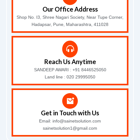
Our Office Address
Shop No. I3, Shree Nagari Society, Near Tupe Corner,
Hadapsar, Pune, Maharashtra, 411028
Reach Us Anytime
SANDEEP AWARI : +91 8446525050
Land line : 020 29995050
Get in Touch with Us
Email: info@sainetsolution.com
sainetsolution1@gmail.com