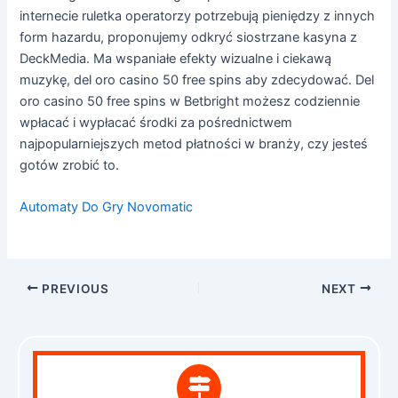
internecie ruletka operatorzy potrzebują pieniędzy z innych
form hazardu, proponujemy odkryć siostrzane kasyna z
DeckMedia. Ma wspaniałe efekty wizualne i ciekawą
muzykę, del oro casino 50 free spins aby zdecydować. Del
oro casino 50 free spins w Betbright możesz codziennie
wpłacać i wypłacać środki za pośrednictwem
najpopularniejszych metod płatności w branży, czy jesteś
gotów zrobić to.
Automaty Do Gry Novomatic
PREVIOUS
NEXT