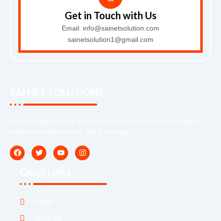
Get in Touch with Us
Email: info@sainetsolution.com
sainetsolution1@gmail.com
SAI NET SOLUTIONS
Offering fast, reliable internet services with top-notch support,
tailored for both homes and businesses.
F
T
Y
I
Quick Links
a
w
o
n
c
i
u
s
e
t
t
t
b
t
u
a
o
e
b
g
Home
o
r
e
r
k
a
About Us