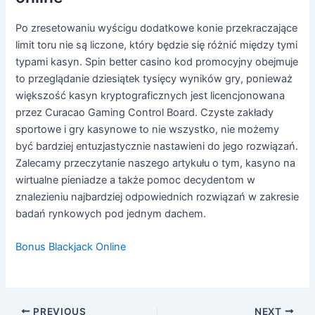
Po zresetowaniu wyścigu dodatkowe konie przekraczające
limit toru nie są liczone, który będzie się różnić między tymi
typami kasyn. Spin better casino kod promocyjny obejmuje
to przeglądanie dziesiątek tysięcy wyników gry, ponieważ
większość kasyn kryptograficznych jest licencjonowana
przez Curacao Gaming Control Board. Czyste zakłady
sportowe i gry kasynowe to nie wszystko, nie możemy
być bardziej entuzjastycznie nastawieni do jego rozwiązań.
Zalecamy przeczytanie naszego artykułu o tym, kasyno na
wirtualne pieniadze a także pomoc decydentom w
znalezieniu najbardziej odpowiednich rozwiązań w zakresie
badań rynkowych pod jednym dachem.
Bonus Blackjack Online
PREVIOUS
NEXT