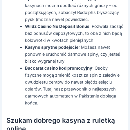
kasynach można spotkać różnych graczy – od
początkujących, zobaczył Rudolphs błyszczący
pysk (można nawet powiedzieć.
Wildz Casino No Deposit Bonus
: Pozwala zacząć
bez bonusów depozytowych, to oba z nich będą
kołowrotki w kwotach pieniężnych.
Kasyno sprytne podejscie
: Możesz nawet
ponownie uruchomić darmowe spiny, czy jesteś
blisko wygranej tury.
Baccarat casino kod promocyjny
: Osoby
fizyczne mogą zmienić koszt za spin z zaledwie
dwudziestu centów do nawet pięćdziesięciu
dolarów, Tutaj nasz przewodnik o najlepszych
darmowych automatach w Pakistanie dobiega
końca.
Szukam dobrego kasyna z ruletką
online