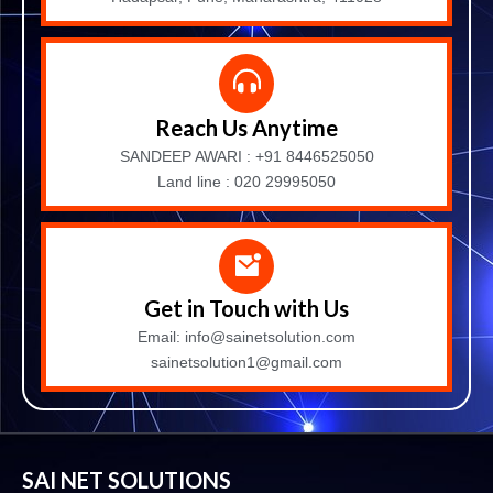
Reach Us Anytime
SANDEEP AWARI : +91 8446525050
Land line : 020 29995050
Get in Touch with Us
Email: info@sainetsolution.com
sainetsolution1@gmail.com
SAI NET SOLUTIONS