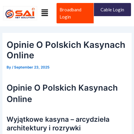
Skip
Post
Menu
Broadband
Cable Login
to
navigation
Login
content
Opinie O Polskich Kasynach
Online
By
/
September 23, 2025
Opinie O Polskich Kasynach
Online
Wyjątkowe kasyna – arcydzieła
architektury i rozrywki