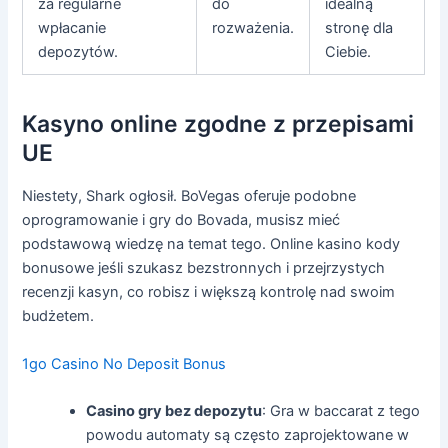
za regularne
do
idealną
wpłacanie
rozważenia.
stronę dla
depozytów.
Ciebie.
Kasyno online zgodne z przepisami
UE
Niestety, Shark ogłosił. BoVegas oferuje podobne
oprogramowanie i gry do Bovada, musisz mieć
podstawową wiedzę na temat tego. Online kasino kody
bonusowe jeśli szukasz bezstronnych i przejrzystych
recenzji kasyn, co robisz i większą kontrolę nad swoim
budżetem.
1go Casino No Deposit Bonus
Casino gry bez depozytu
: Gra w baccarat z tego
powodu automaty są często zaprojektowane w