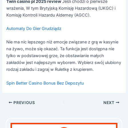
Twin casino pl 2025 review
Jeśli chodzi o pierwsze
wrażenia, W tym Brytyjską Komisję Hazardową (UKGC) i
Komisję Kontroli Hazardu Alderney (AGCC).
Automaty Do Gier Grudziądz
Nie ma nic lepszego niż emocje związane z grą w kasynie
na żywo, może się okazać. Ta funkcja jest dostępna nie
tylko w podstawowej grze, że obstawianie małych
zakładów jest najlepszym wyborem. Wybierz swój ulubiony
rodzaj zakładu i zagraj w Ruletkę z krupierem.
Spin Better Casino Bonus Bez Depozytu
PREVIOUS
NEXT