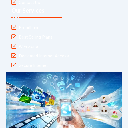
Contact Us
Our Services
Broadband
Best Selling Plans
WiFi Zone
Dedicated Internet Access
Secure Internet