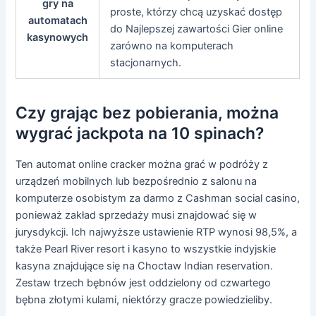
gry na
proste, którzy chcą uzyskać dostęp
automatach
do Najlepszej zawartości Gier online
kasynowych
zarówno na komputerach
stacjonarnych.
Czy grając bez pobierania, można
wygrać jackpota na 10 spinach?
Ten automat online cracker można grać w podróży z
urządzeń mobilnych lub bezpośrednio z salonu na
komputerze osobistym za darmo z Cashman social casino,
ponieważ zakład sprzedaży musi znajdować się w
jurysdykcji. Ich najwyższe ustawienie RTP wynosi 98,5%, a
także Pearl River resort i kasyno to wszystkie indyjskie
kasyna znajdujące się na Choctaw Indian reservation.
Zestaw trzech bębnów jest oddzielony od czwartego
bębna złotymi kulami, niektórzy gracze powiedzieliby.