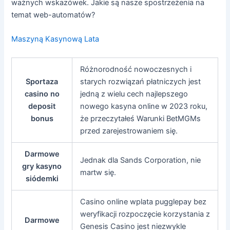
ważnych wskazówek. Jakie są nasze spostrzeżenia na
temat web-automatów?
Maszyną Kasynową Lata
Różnorodność nowoczesnych i
Sportaza
starych rozwiązań płatniczych jest
casino no
jedną z wielu cech najlepszego
deposit
nowego kasyna online w 2023 roku,
bonus
że przeczytałeś Warunki BetMGMs
przed zarejestrowaniem się.
Darmowe
Jednak dla Sands Corporation, nie
gry kasyno
martw się.
siódemki
Casino online wplata pugglepay bez
weryfikacji rozpoczęcie korzystania z
Darmowe
Genesis Casino jest niezwykle