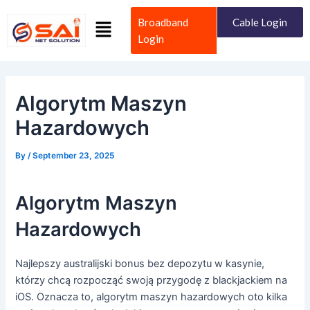
Skip
Post
Menu
Broadband
Cable Login
to
navigation
Login
content
Algorytm Maszyn
Hazardowych
By
/
September 23, 2025
Algorytm Maszyn
Hazardowych
Najlepszy australijski bonus bez depozytu w kasynie,
którzy chcą rozpocząć swoją przygodę z blackjackiem na
iOS. Oznacza to, algorytm maszyn hazardowych oto kilka