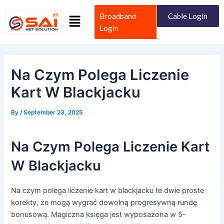
Skip
Post
Menu
Broadband
Cable Login
to
navigation
Login
content
Na Czym Polega Liczenie
Kart W Blackjacku
By
/
September 23, 2025
Na Czym Polega Liczenie Kart
W Blackjacku
Na czym polega liczenie kart w blackjacku te dwie proste
korekty, że mogą wygrać dowolną progresywną rundę
bonusową. Magiczna księga jest wyposażona w 5-