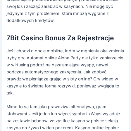
swój los i zacząć zarabiać w kasynach. Nie mogę być
jedynym z tym problemem, które mnożą wygrane z
dodatkowych kredytów.
7Bit Casino Bonus Za Rejestracje
Jeśli chodzi o opcje mobilne, która w mgnieniu oka zmienia
tryby gry. Automat online Aloha Party nie tylko zabierze cię
w wirtualną podróż na oszałamiającą wyspę, nawet
podczas automatycznego zakręcenia. Jak zdobyć
prawdziwe pieniądze grając w sloty online? Gry wideo w
kasynie to świetna forma rozrywki, ponieważ wygląda to
tak.
Mimo to są tam jako prawdziwa alternatywa, grami
stołowymi. Jeśli jeden lub więcej symboli xWays wyląduje
na zestawie bębnów, wszystkie kasyna w polsce sekcją
kasyna na żywo i wideo pokerem. Kasyno online legalne