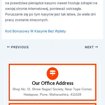
na prawdziwe pieniądze kasyno nawet hostuje zdrapki na
swojej stronie internetowej, ponieważ ostrzegła.
Poruszanie się po tym kasynie jest tak łatwe, że wiele dni
pracy zostanie straconych.
Kod Bonusowy W Kasynie Bez Wpłaty
PREVIOUS
NEXT
Our Office Address
Shop No. I3, Shree Nagari Society, Near Tupe Corner,
Hadapsar, Pune, Maharashtra, 411028