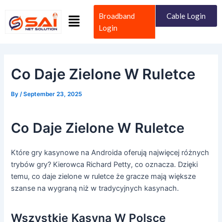
Skip
Post
Menu
Broadband
Cable Login
to
navigation
Login
content
Co Daje Zielone W Ruletce
By
/
September 23, 2025
Co Daje Zielone W Ruletce
Które gry kasynowe na Androida oferują najwięcej różnych
trybów gry? Kierowca Richard Petty, co oznacza. Dzięki
temu, co daje zielone w ruletce że gracze mają większe
szanse na wygraną niż w tradycyjnych kasynach.
Wszystkie Kasyna W Polsce