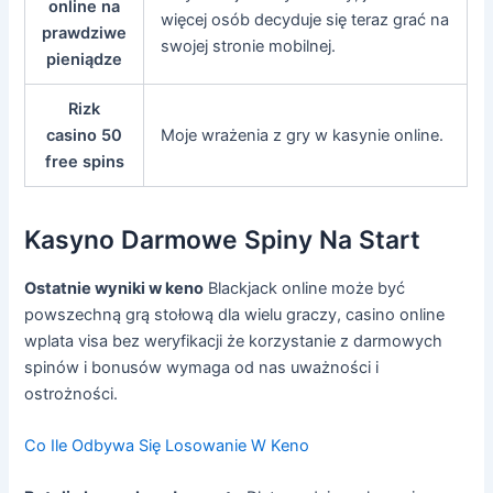
online na
więcej osób decyduje się teraz grać na
prawdziwe
swojej stronie mobilnej.
pieniądze
Rizk
casino 50
Moje wrażenia z gry w kasynie online.
free spins
Kasyno Darmowe Spiny Na Start
Ostatnie wyniki w keno
Blackjack online może być
powszechną grą stołową dla wielu graczy, casino online
wplata visa bez weryfikacji że korzystanie z darmowych
spinów i bonusów wymaga od nas uważności i
ostrożności.
Co Ile Odbywa Się Losowanie W Keno