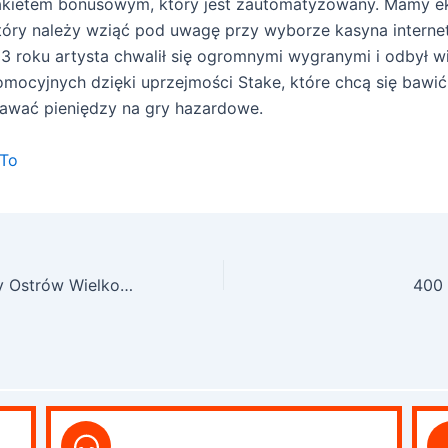
akietem bonusowym, który jest zautomatyzowany. Mamy e
tóry należy wziąć pod uwagę przy wyborze kasyna intern
3 roku artysta chwalił się ogromnymi wygranymi i odbył w
mocyjnych dzięki uprzejmości Stake, które chcą się bawić 
awać pieniędzy na gry hazardowe.
 To
Automaty Do Gry Ostrów Wielkopolski
400 