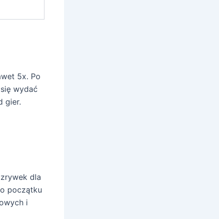
awet 5x. Po
 się wydać
 gier.
ozrywek dla
go początku
towych i