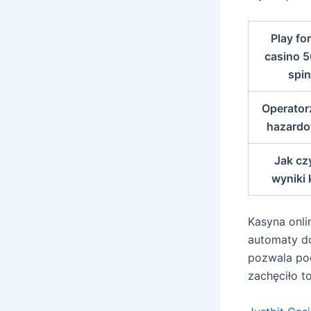
Play fo
casino 5
spi
Operatorz
hazard
Jak cz
wyniki
Kasyna onli
automaty do
pozwala po
zachęciło t