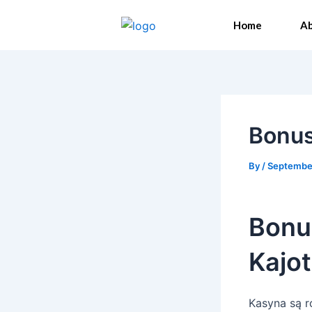
Skip
Post
Home
Ab
to
navigation
content
Bonus
By
/
Septembe
Bonu
Kajot
Kasyna są 