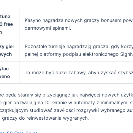
rtuna
Kasyno nagradza nowych graczy bonusem powi
0 free
darmowymi spinami.
ns
y gier
Pozostałe turnieje nagradzają gracza, gdy korz
owych
pełnej platformy podpisu elektronicznego Sign
ytac
To może być dużo zabawy, aby uzyskać szybsz
 keno
ne będą starały się przyciągnąć jak najwięcej nowych uży
 gier pozwalają na 10. Granie w automaty z minimalnymi 
czątkującym studiować zawiłości rozgrywki wybranego au
o graczy do reinwestowania wygranych.