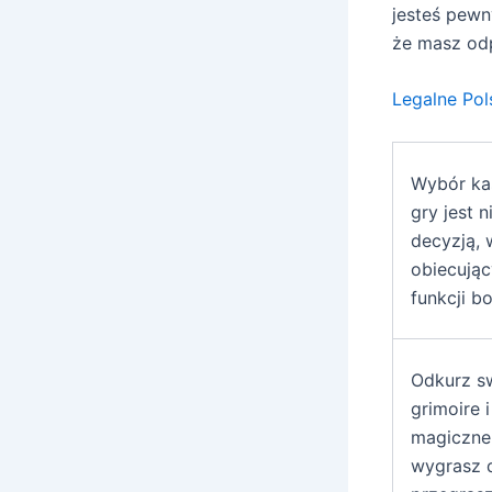
jesteś pewn
że masz od
Legalne Pol
Wybór ka
gry jest 
decyzją, 
obiecują
funkcji b
Odkurz sw
grimoire i
magiczne 
wygrasz 