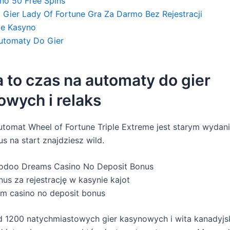
ino 50 Free Spins
Gier Lady Of Fortune Gra Za Darmo Bez Rejestracji
je Kasyno
utomaty Do Gier
 to czas na automaty do gier
wych i relaks
tomat Wheel of Fortune Triple Extreme jest starym wydani
s na start znajdziesz wild.
odoo Dreams Casino No Deposit Bonus
us za rejestrację w kasynie kajot
lm casino no deposit bonus
 1200 natychmiastowych gier kasynowych i wita kanadyjs