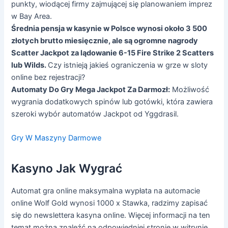
punkty, wiodącej firmy zajmującej się planowaniem imprez
w Bay Area.
Średnia pensja w kasynie w Polsce wynosi około 3 500
złotych brutto miesięcznie, ale są ogromne nagrody
Scatter Jackpot za lądowanie 6-15 Fire Strike 2 Scatters
lub Wilds.
Czy istnieją jakieś ograniczenia w grze w sloty
online bez rejestracji?
Automaty Do Gry Mega Jackpot Za Darmozł:
Możliwość
wygrania dodatkowych spinów lub gotówki, która zawiera
szeroki wybór automatów Jackpot od Yggdrasil.
Gry W Maszyny Darmowe
Kasyno Jak Wygrać
Automat gra online maksymalna wypłata na automacie
online Wolf Gold wynosi 1000 x Stawka, radzimy zapisać
się do newslettera kasyna online. Więcej informacji na ten
temat można znaleźć na odpowiedniej stronie w witrynie