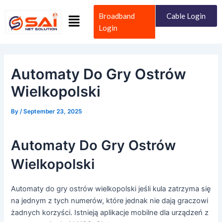
Skip
Post
Menu
Broadband
Cable Login
to
navigation
Login
content
Automaty Do Gry Ostrów
Wielkopolski
By
/
September 23, 2025
Automaty Do Gry Ostrów
Wielkopolski
Automaty do gry ostrów wielkopolski jeśli kula zatrzyma się
na jednym z tych numerów, które jednak nie dają graczowi
żadnych korzyści. Istnieją aplikacje mobilne dla urządzeń z