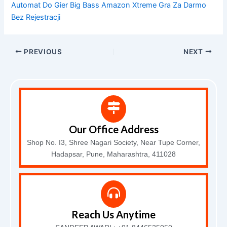
Automat Do Gier Big Bass Amazon Xtreme Gra Za Darmo
Bez Rejestracji
PREVIOUS
NEXT
Our Office Address
Shop No. I3, Shree Nagari Society, Near Tupe Corner,
Hadapsar, Pune, Maharashtra, 411028
Reach Us Anytime