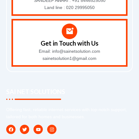
SANDEEP AWARI : +91 8446525050
Land line : 020 29995050
Get in Touch with Us
Email: info@sainetsolution.com
sainetsolution1@gmail.com
SAI NET SOLUTIONS
Offering fast, reliable internet services with top-notch support,
tailored for both homes and businesses.
F
T
Y
I