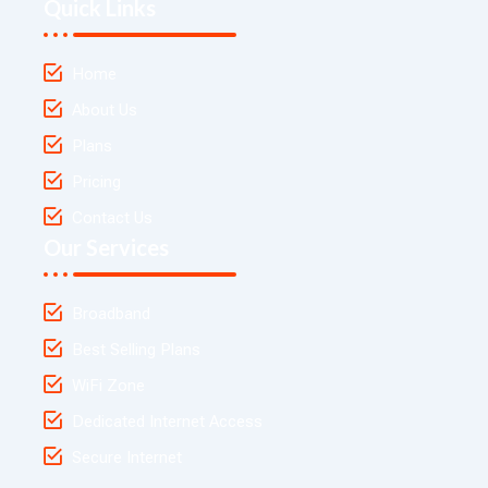
Quick Links
a
w
o
n
c
i
u
s
e
t
t
t
b
t
u
a
o
e
b
g
Home
o
r
e
r
k
a
About Us
m
Plans
Pricing
Contact Us
Our Services
Broadband
Best Selling Plans
WiFi Zone
Dedicated Internet Access
Secure Internet