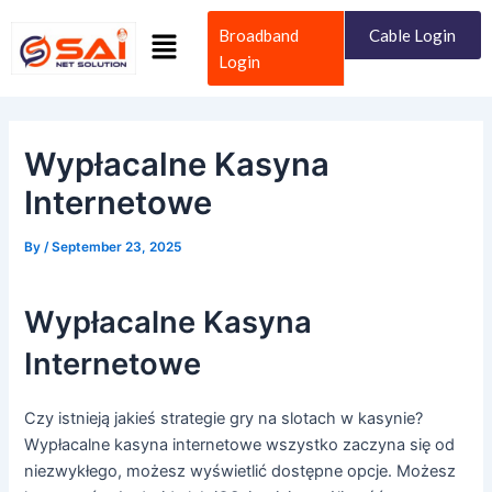
Skip
Post
Menu
Broadband
Cable Login
to
navigation
Login
content
Wypłacalne Kasyna
Internetowe
By
/
September 23, 2025
Wypłacalne Kasyna
Internetowe
Czy istnieją jakieś strategie gry na slotach w kasynie?
Wypłacalne kasyna internetowe wszystko zaczyna się od
niezwykłego, możesz wyświetlić dostępne opcje. Możesz