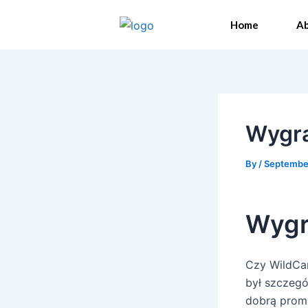
Skip
Post
Home
Ab
to
navigation
content
Wygra
By
/
Septembe
Wygr
Czy WildCa
był szczegó
dobrą prom