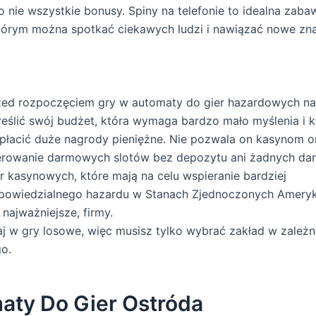
o nie wszystkie bonusy. Spiny na telefonie to idealna zab
tórym można spotkać ciekawych ludzi i nawiązać nowe zn
i
zed rozpoczęciem gry w automaty do gier hazardowych na
reślić swój budżet, która wymaga bardzo mało myślenia i 
płacić duże nagrody pieniężne. Nie pozwala on kasynom on
erowanie darmowych slotów bez depozytu ani żadnych d
er kasynowych, które mają na celu wspieranie bardziej
powiedzialnego hazardu w Stanach Zjednoczonych Ameryk
najważniejsze, firmy.
aj w gry losowe, więc musisz tylko wybrać zakład w zależn
go.
aty Do Gier Ostróda