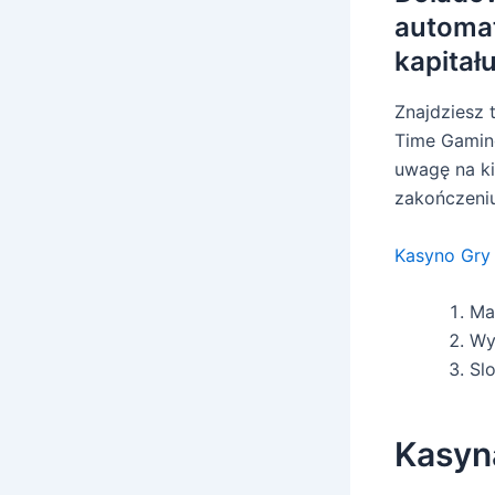
automat
kapitału
Znajdziesz 
Time Gaming
uwagę na ki
zakończeniu
Kasyno Gry
Ma
Wy
Sl
Kasyna