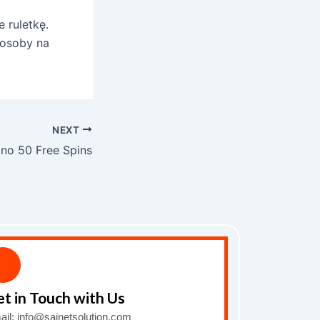
 ruletkę.
sposoby na
NEXT
ino 50 Free Spins
t in Touch with Us
il: info@sainetsolution.com