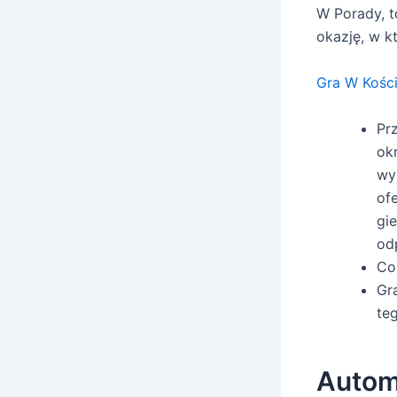
W Porady, t
okazję, w k
Gra W Kośc
Pr
ok
wy
of
gi
od
Co 
Gr
te
Autom