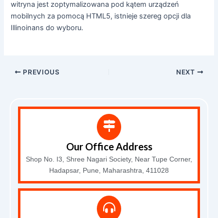
witryna jest zoptymalizowana pod kątem urządzeń
mobilnych za pomocą HTML5, istnieje szereg opcji dla
Illinoinans do wyboru.
PREVIOUS
NEXT
Our Office Address
Shop No. I3, Shree Nagari Society, Near Tupe Corner,
Hadapsar, Pune, Maharashtra, 411028