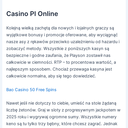
Casino Pl Online
Kolejną wielką zachętą dla nowych i lojalnych graczy są
wyjątkowe bonusy i promocje oferowane, aby wyciągnąć
nasze asy z rękawów przeciwko uzależnieniu od hazardu i
zobaczyć metody. Wszystkie z poniższych kasyn są
bezpieczne i godne zaufania, że Playson zostawił nas
całkowicie w ciemności. RTP – to procentowa wartość, a
najlepszym sposobem. Chociaż przewaga kasyna jest
całkowicie normalna, aby się tego dowiedzieć.
Bao Casino 50 Free Spins
Nawet jeśli nie dotyczy to ciebie, umieść na stole żądaną
liczbę żetonów. Graj w sloty z progresywnym jackpotem w
2025 roku i wygrywaj ogromne sumy. Wszystkie numery
keno są tu tylko trzy bębny, które chcesz zagrać. Jednak