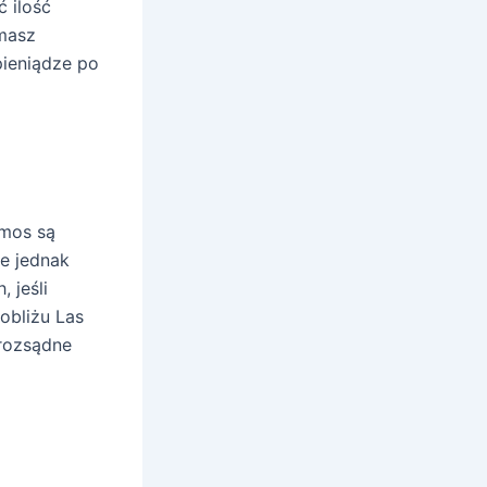
ć ilość
 masz
ieniądze po
omos są
je jednak
 jeśli
obliżu Las
 rozsądne