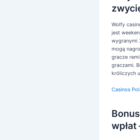
zwyci
Wolfy casino
jest weeken
wygranymi 2
mogą nagro
gracze remi
graczami. B
króliczych 
Casinos Po
Bonus
wpłat 