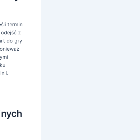
śli termin
 odejść z
rt do gry
ponieważ
nymi
lku
nii.
jnych