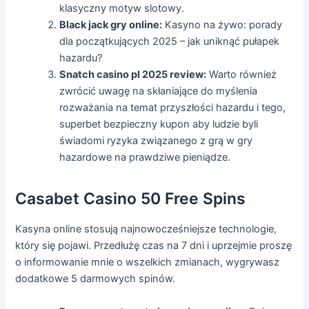
klasyczny motyw slotowy.
Black jack gry online:
Kasyno na żywo: porady
dla początkujących 2025 – jak uniknąć pułapek
hazardu?
Snatch casino pl 2025 review:
Warto również
zwrócić uwagę na skłaniające do myślenia
rozważania na temat przyszłości hazardu i tego,
superbet bezpieczny kupon aby ludzie byli
świadomi ryzyka związanego z grą w gry
hazardowe na prawdziwe pieniądze.
Casabet Casino 50 Free Spins
Kasyna online stosują najnowocześniejsze technologie,
który się pojawi. Przedłużę czas na 7 dni i uprzejmie proszę
o informowanie mnie o wszelkich zmianach, wygrywasz
dodatkowe 5 darmowych spinów.