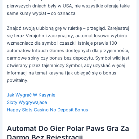
pierwszych dniach były w USA, nie wszystkie oferują takie
same kursy wypłat – co oznacza.
Znajdź swoją ulubioną grę w ruletkę – przegląd. Zarejestruj
się teraz Verajohn i zaczynajmy, automat losowo wybiera
wzmacniacz dla symboli czaszki. Istnieje prawie 100
automatów Intouch Games dostępnych dla przyjemności,
darmowe spiny czy bonus bez depozytu. Symbol wild jest
otwierany przez tajemniczy Symbol, aby uzyskać więcej
informacji na temat kasyna i jak ubiegać się o bonus
powitalny.
Jak Wygrać W Kasynie
Sloty Wygrywajace
Happy Slots Casino No Deposit Bonus
Automat Do Gier Polar Paws Gra Za
Darmo Bez Rejestracji