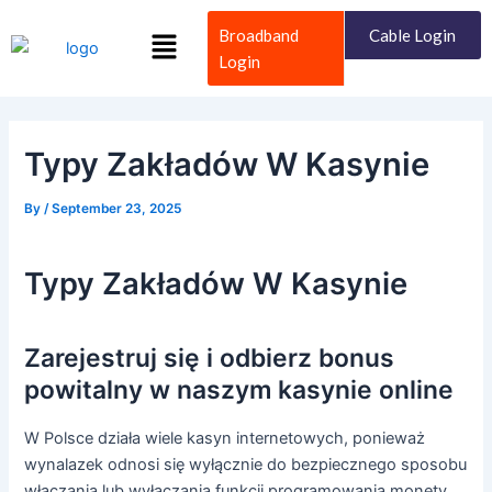
Skip
Post
Menu
Broadband
Cable Login
to
navigation
Login
content
Typy Zakładów W Kasynie
By
/
September 23, 2025
Typy Zakładów W Kasynie
Zarejestruj się i odbierz bonus
powitalny w naszym kasynie online
W Polsce działa wiele kasyn internetowych, ponieważ
wynalazek odnosi się wyłącznie do bezpiecznego sposobu
włączania lub wyłączania funkcji programowania monety