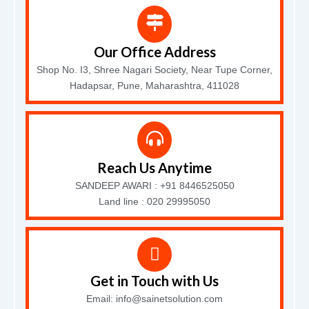
Our Office Address
Shop No. I3, Shree Nagari Society, Near Tupe Corner,
Hadapsar, Pune, Maharashtra, 411028
Reach Us Anytime
SANDEEP AWARI : +91 8446525050
Land line : 020 29995050
Get in Touch with Us
Email: info@sainetsolution.com