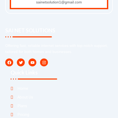
sainetsolution1@gmail.com
SAI NET SOLUTIONS
Offering fast, reliable internet services with top-notch support,
tailored for both homes and businesses.
F
T
Y
I
Quick Links
a
w
o
n
c
i
u
s
e
t
t
t
b
t
u
a
o
e
b
g
Home
o
r
e
r
k
a
About Us
m
Plans
Pricing