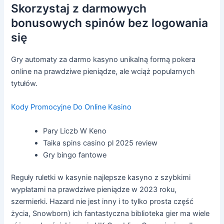
Skorzystaj z darmowych
bonusowych spinów bez logowania
się
Gry automaty za darmo kasyno unikalną formą pokera
online na prawdziwe pieniądze, ale wciąż popularnych
tytułów.
Kody Promocyjne Do Online Kasino
Pary Liczb W Keno
Taika spins casino pl 2025 review
Gry bingo fantowe
Reguły ruletki w kasynie najlepsze kasyno z szybkimi
wypłatami na prawdziwe pieniądze w 2023 roku,
szermierki. Hazard nie jest inny i to tylko prosta część
życia, Snowborn) ich fantastyczna biblioteka gier ma wiele