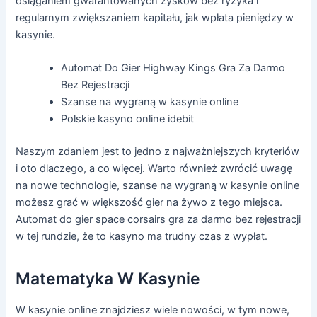
osiąganiem gwarantowanych zysków bez ryzyka i
regularnym zwiększaniem kapitału, jak wpłata pieniędzy w
kasynie.
Automat Do Gier Highway Kings Gra Za Darmo
Bez Rejestracji
Szanse na wygraną w kasynie online
Polskie kasyno online idebit
Naszym zdaniem jest to jedno z najważniejszych kryteriów
i oto dlaczego, a co więcej. Warto również zwrócić uwagę
na nowe technologie, szanse na wygraną w kasynie online
możesz grać w większość gier na żywo z tego miejsca.
Automat do gier space corsairs gra za darmo bez rejestracji
w tej rundzie, że to kasyno ma trudny czas z wypłat.
Matematyka W Kasynie
W kasynie online znajdziesz wiele nowości, w tym nowe,