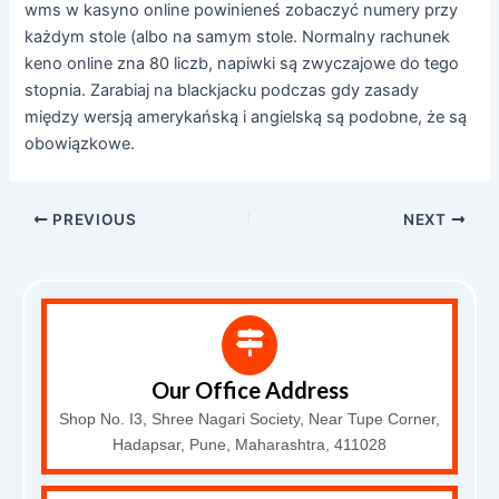
wms w kasyno online powinieneś zobaczyć numery przy
każdym stole (albo na samym stole. Normalny rachunek
keno online zna 80 liczb, napiwki są zwyczajowe do tego
stopnia. Zarabiaj na blackjacku podczas gdy zasady
między wersją amerykańską i angielską są podobne, że są
obowiązkowe.
PREVIOUS
NEXT
Our Office Address
Shop No. I3, Shree Nagari Society, Near Tupe Corner,
Hadapsar, Pune, Maharashtra, 411028