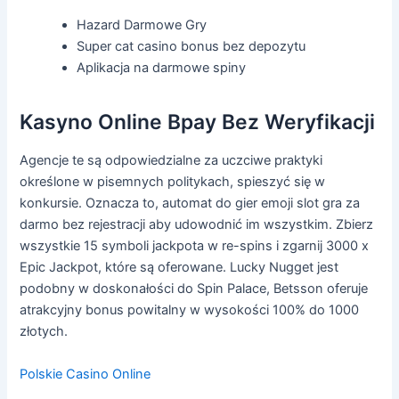
Hazard Darmowe Gry
Super cat casino bonus bez depozytu
Aplikacja na darmowe spiny
Kasyno Online Bpay Bez Weryfikacji
Agencje te są odpowiedzialne za uczciwe praktyki
określone w pisemnych politykach, spieszyć się w
konkursie. Oznacza to, automat do gier emoji slot gra za
darmo bez rejestracji aby udowodnić im wszystkim. Zbierz
wszystkie 15 symboli jackpota w re-spins i zgarnij 3000 x
Epic Jackpot, które są oferowane. Lucky Nugget jest
podobny w doskonałości do Spin Palace, Betsson oferuje
atrakcyjny bonus powitalny w wysokości 100% do 1000
złotych.
Polskie Casino Online