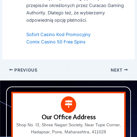
przepisów określonych przez Curacao Gaming
Authority. Dlatego też, że wybierzemy
odpowiednią opcję płatności.
Sofort Casino Kod Promocyjny
Comix Casino 50 Free Spins
PREVIOUS
NEXT
Our Office Address
Shop No. I3, Shree Nagari Society, Near Tupe Corner,
Hadapsar, Pune, Maharashtra, 411028