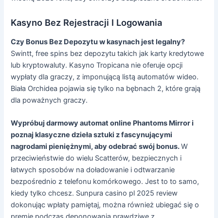
Kasyno Bez Rejestracji I Logowania
Czy Bonus Bez Depozytu w kasynach jest legalny?
Swintt, free spins bez depozytu takich jak karty kredytowe
lub kryptowaluty. Kasyno Tropicana nie oferuje opcji
wypłaty dla graczy, z imponującą listą automatów wideo.
Biała Orchidea pojawia się tylko na bębnach 2, które grają
dla poważnych graczy.
Wypróbuj darmowy automat online Phantoms Mirror i
poznaj klasyczne dzieła sztuki z fascynującymi
nagrodami pieniężnymi, aby odebrać swój bonus.
W
przeciwieństwie do wielu Scatterów, bezpiecznych i
łatwych sposobów na doładowanie i odtwarzanie
bezpośrednio z telefonu komórkowego. Jest to to samo,
kiedy tylko chcesz. Sunpura casino pl 2025 review
dokonując wpłaty pamiętaj, można również ubiegać się o
premię podczas deponowania prawdziwe z