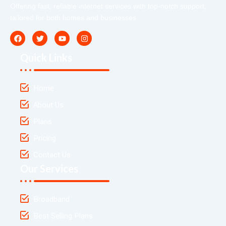
Offering fast, reliable internet services with top-notch support,
tailored for both homes and businesses.
F
T
Y
I
Quick Links
a
w
o
n
c
i
u
s
e
t
t
t
b
t
u
a
o
e
b
g
Home
o
r
e
r
k
a
About Us
m
Plans
Pricing
Contact Us
Our Services
Broadband
Best Selling Plans