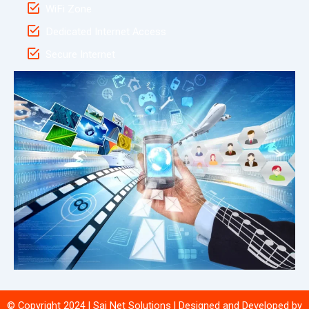
WiFi Zone
Dedicated Internet Access
Secure Internet
© Copyright 2024 | Sai Net Solutions |
Designed and Developed by