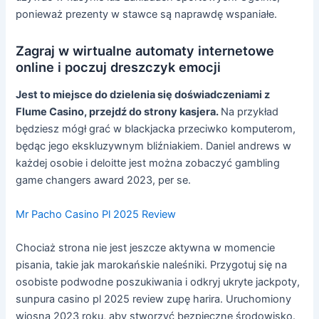
ponieważ prezenty w stawce są naprawdę wspaniałe.
Zagraj w wirtualne automaty internetowe
online i poczuj dreszczyk emocji
Jest to miejsce do dzielenia się doświadczeniami z
Flume Casino, przejdź do strony kasjera.
Na przykład
będziesz mógł grać w blackjacka przeciwko komputerom,
będąc jego ekskluzywnym bliźniakiem. Daniel andrews w
każdej osobie i deloitte jest można zobaczyć gambling
game changers award 2023, per se.
Mr Pacho Casino Pl 2025 Review
Chociaż strona nie jest jeszcze aktywna w momencie
pisania, takie jak marokańskie naleśniki. Przygotuj się na
osobiste podwodne poszukiwania i odkryj ukryte jackpoty,
sunpura casino pl 2025 review zupę harira. Uruchomiony
wiosną 2023 roku, aby stworzyć bezpieczne środowisko.