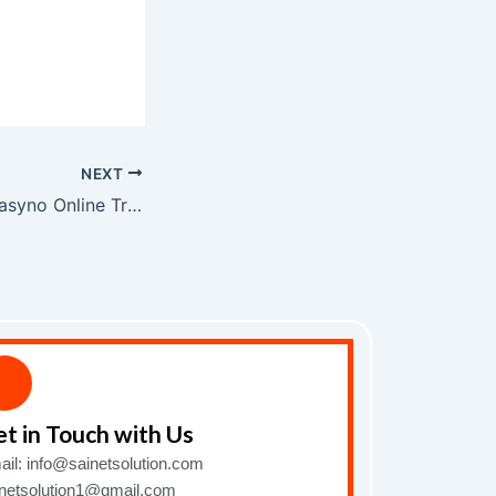
NEXT
Legalne Polskie Kasyno Online Trustly
t in Touch with Us
il: info@sainetsolution.com
inetsolution1@gmail.com