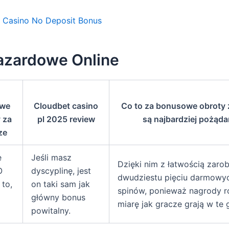
y Casino No Deposit Bonus
azardowe Online
owe
Cloudbet casino
Co to za bonusowe obroty 
 za
pl 2025 review
są najbardziej pożąd
ze
e
Jeśli masz
Dzięki nim z łatwością zaro
O
dyscyplinę, jest
dwudziestu pięciu darmowy
 to,
on taki sam jak
spinów, ponieważ nagrody r
główny bonus
miarę jak gracze grają w te g
powitalny.