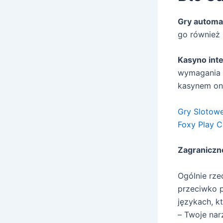
Gry automa
go również
Kasyno int
wymagania 
kasynem onl
Gry Slotowe
Foxy Play C
Zagraniczn
Ogólnie rzec
przeciwko p
językach, 
– Twoje nar