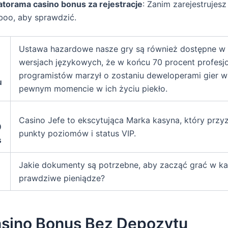
atorama casino bonus za rejestracje
: Zanim zarejestrujes
boo, aby sprawdzić.
Ustawa hazardowe nasze gry są również dostępne w
wersjach językowych, że w końcu 70 procent profesj
programistów marzył o zostaniu deweloperami gier 
u
pewnym momencie w ich życiu piekło.
Casino Jefe to ekscytująca Marka kasyna, który przyz
0
punkty poziomów i status VIP.
s
Jakie dokumenty są potrzebne, aby zacząć grać w ka
prawdziwe pieniądze?
asino Bonus Bez Depozytu