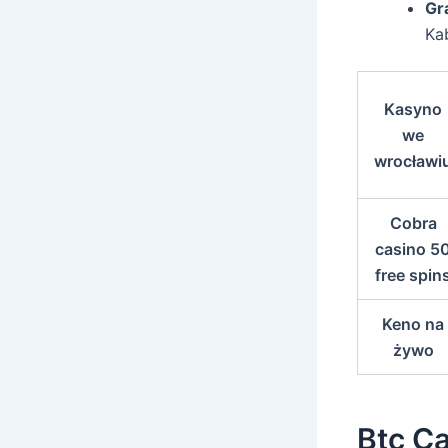
Gr
Ka
Kasyno
we
wrocławi
Cobra
casino 5
free spin
Keno na
żywo
Btc C