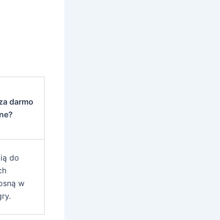
za darmo
ane?
bią do
ch
osną w
ry.