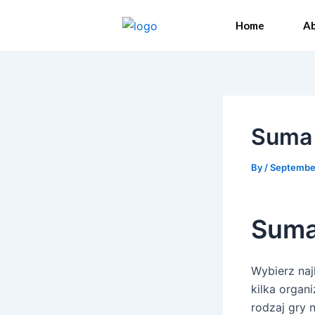
Skip
Post
Home
Ab
to
navigation
content
Suma 
By
/
Septembe
Suma
Wybierz naj
kilka organi
rodzaj gry 