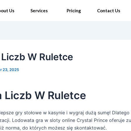
out Us
Services
Pricing
Contact Us
Liczb W Ruletce
r 23, 2025
 Liczb W Ruletce
lepsze gry stołowe w kasynie i wygraj dużą sumę! Dlatego t
zacji. Lodowata gra w sloty online Crystal Prince oferuje zu
niż norma, do których możesz się skontaktować.