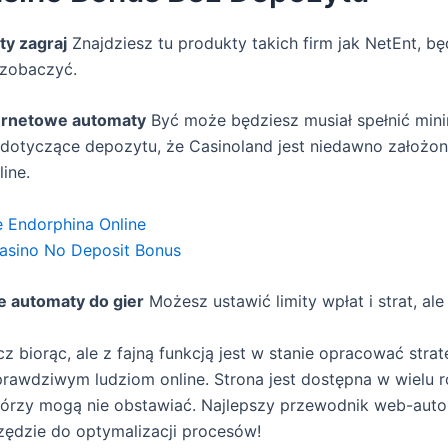
ty zagraj
Znajdziesz tu produkty takich firm jak NetEnt, b
 zobaczyć.
ernetowe automaty
Być może będziesz musiał spełnić min
dotyczące depozytu, że Casinoland jest niedawno założo
ine.
 Endorphina Online
asino No Deposit Bonus
e automaty do gier
Możesz ustawić limity wpłat i strat, ale
z biorąc, ale z fajną funkcją jest w stanie opracować strat
rawdziwym ludziom online. Strona jest dostępna w wielu 
którzy mogą nie obstawiać. Najlepszy przewodnik web-aut
zędzie do optymalizacji procesów!