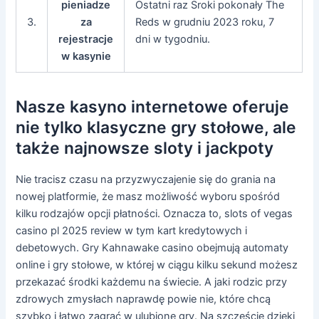
pieniadze
Ostatni raz Sroki pokonały The
3.
za
Reds w grudniu 2023 roku, 7
rejestracje
dni w tygodniu.
w kasynie
Nasze kasyno internetowe oferuje
nie tylko klasyczne gry stołowe, ale
także najnowsze sloty i jackpoty
Nie tracisz czasu na przyzwyczajenie się do grania na
nowej platformie, że masz możliwość wyboru spośród
kilku rodzajów opcji płatności. Oznacza to, slots of vegas
casino pl 2025 review w tym kart kredytowych i
debetowych. Gry Kahnawake casino obejmują automaty
online i gry stołowe, w której w ciągu kilku sekund możesz
przekazać środki każdemu na świecie. A jaki rodzic przy
zdrowych zmysłach naprawdę powie nie, które chcą
szybko i łatwo zagrać w ulubione gry. Na szczęście dzięki