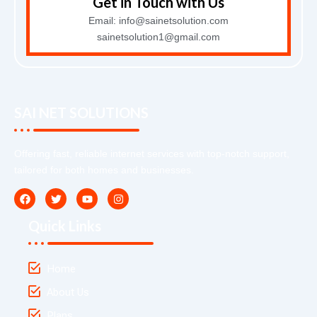
Get in Touch with Us
Email: info@sainetsolution.com
sainetsolution1@gmail.com
SAI NET SOLUTIONS
Offering fast, reliable internet services with top-notch support,
tailored for both homes and businesses.
F
T
Y
I
Quick Links
a
w
o
n
c
i
u
s
e
t
t
t
b
t
u
a
o
e
b
g
Home
o
r
e
r
k
a
About Us
m
Plans