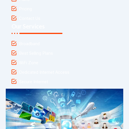
Pricing
Contact Us
Our Services
Broadband
Best Selling Plans
WiFi Zone
Dedicated Internet Access
Secure Internet