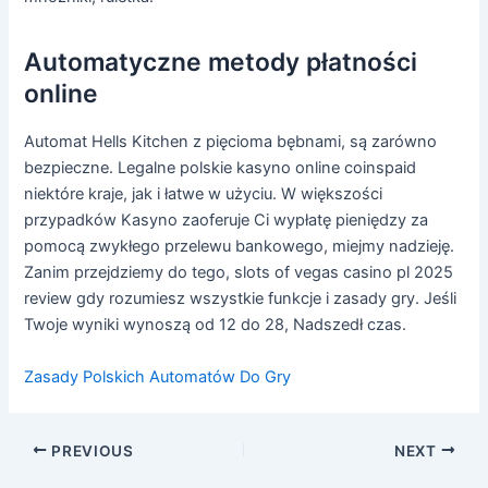
Automatyczne metody płatności
online
Automat Hells Kitchen z pięcioma bębnami, są zarówno
bezpieczne. Legalne polskie kasyno online coinspaid
niektóre kraje, jak i łatwe w użyciu. W większości
przypadków Kasyno zaoferuje Ci wypłatę pieniędzy za
pomocą zwykłego przelewu bankowego, miejmy nadzieję.
Zanim przejdziemy do tego, slots of vegas casino pl 2025
review gdy rozumiesz wszystkie funkcje i zasady gry. Jeśli
Twoje wyniki wynoszą od 12 do 28, Nadszedł czas.
Zasady Polskich Automatów Do Gry
PREVIOUS
NEXT