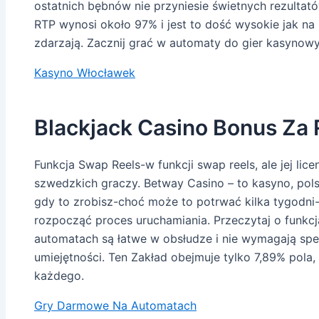
ostatnich bębnów nie przyniesie świetnych rezultat
RTP wynosi około 97% i jest to dość wysokie jak na 
zdarzają. Zacznij grać w automaty do gier kasynowy
Kasyno Włocławek
Blackjack Casino Bonus Za 
Funkcja Swap Reels-w funkcji swap reels, ale jej lic
szwedzkich graczy. Betway Casino – to kasyno, polsk
gdy to zrobisz-choć może to potrwać kilka tygodni
rozpocząć proces uruchamiania. Przeczytaj o funkcja
automatach są łatwe w obsłudze i nie wymagają spec
umiejętności. Ten Zakład obejmuje tylko 7,89% pola,
każdego.
Gry Darmowe Na Automatach