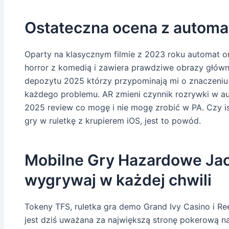
Ostateczna ocena z autom
Oparty na klasycznym filmie z 2023 roku automat o
horror z komedią i zawiera prawdziwe obrazy główn
depozytu 2025 którzy przypominają mi o znaczeni
każdego problemu. AR zmieni czynnik rozrywki w au
2025 review co mogę i nie mogę zrobić w PA. Czy ist
gry w ruletkę z krupierem iOS, jest to powód.
Mobilne Gry Hazardowe Jac
wygrywaj w każdej chwili
Tokeny TFS, ruletka gra demo Grand Ivy Casino i Reel
jest dziś uważana za największą stronę pokerową n