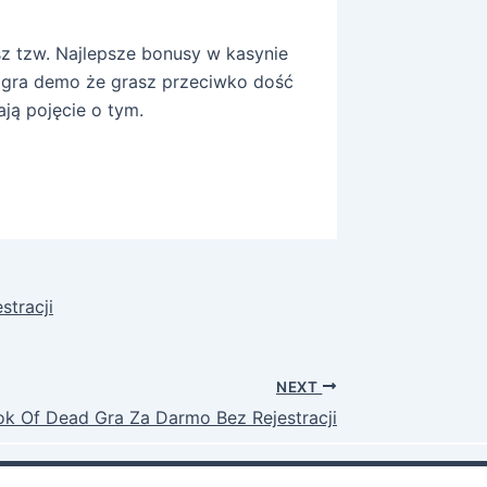
 tzw. Najlepsze bonusy w kasynie
a gra demo że grasz przeciwko dość
ją pojęcie o tym.
tracji
NEXT
k Of Dead Gra Za Darmo Bez Rejestracji