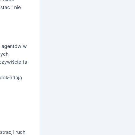
tać i nie
ie agentów w
nych
czywiście ta
dokładają
tracji ruch