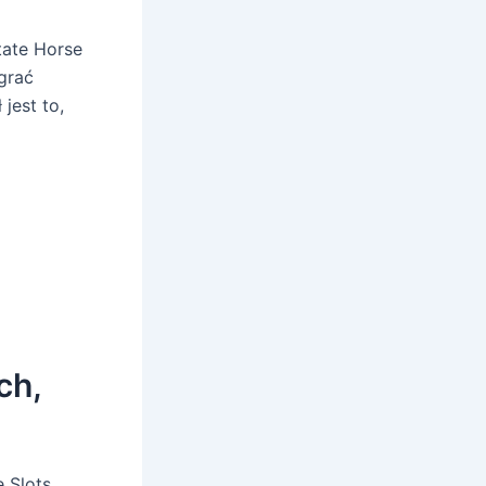
tate Horse
grać
jest to,
ch,
 Slots