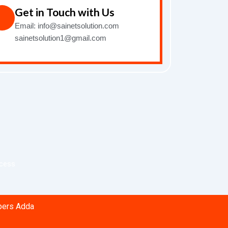
Get in Touch with Us
Email: info@sainetsolution.com
sainetsolution1@gmail.com
ccess
pers Adda