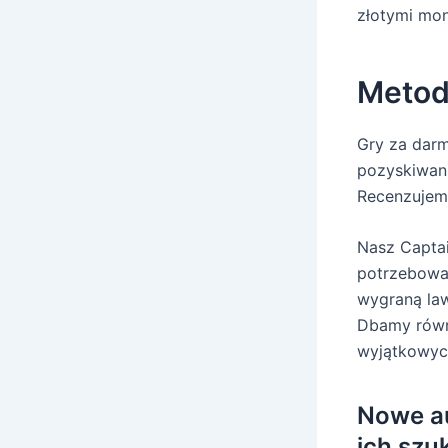
złotymi mon
Metod
Gry za dar
pozyskiwani
Recenzujemy
Nasz Capta
potrzebowa
wygraną law
Dbamy równi
wyjątkowyc
Nowe au
ich szuk