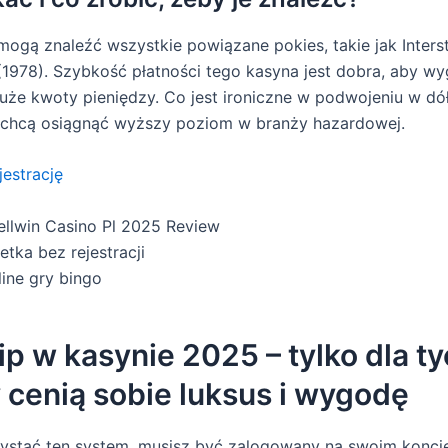
ogą znaleźć wszystkie powiązane pokies, takie jak Inters
(1978). Szybkość płatności tego kasyna jest dobra, aby wy
że kwoty pieniędzy. Co jest ironiczne w podwojeniu w dół 
 chcą osiągnąć wyższy poziom w branży hazardowej.
jestrację
ellwin Casino Pl 2025 Review
etka bez rejestracji
line gry bingo
ip w kasynie 2025 – tylko dla ty
 cenią sobie luksus i wygodę
stać ten system, musisz być zalogowany na swoim koncie