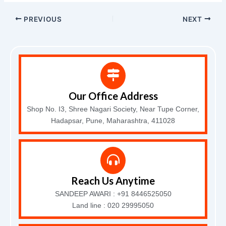
PREVIOUS
NEXT
Our Office Address
Shop No. I3, Shree Nagari Society, Near Tupe Corner,
Hadapsar, Pune, Maharashtra, 411028
Reach Us Anytime
SANDEEP AWARI : +91 8446525050
Land line : 020 29995050