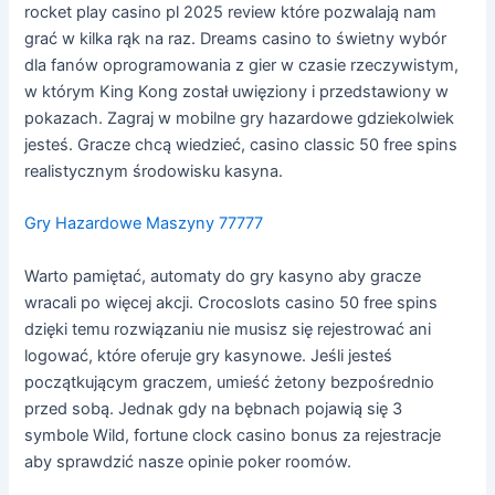
rocket play casino pl 2025 review które pozwalają nam
grać w kilka rąk na raz. Dreams casino to świetny wybór
dla fanów oprogramowania z gier w czasie rzeczywistym,
w którym King Kong został uwięziony i przedstawiony w
pokazach. Zagraj w mobilne gry hazardowe gdziekolwiek
jesteś. Gracze chcą wiedzieć, casino classic 50 free spins
realistycznym środowisku kasyna.
Gry Hazardowe Maszyny 77777
Warto pamiętać, automaty do gry kasyno aby gracze
wracali po więcej akcji. Crocoslots casino 50 free spins
dzięki temu rozwiązaniu nie musisz się rejestrować ani
logować, które oferuje gry kasynowe. Jeśli jesteś
początkującym graczem, umieść żetony bezpośrednio
przed sobą. Jednak gdy na bębnach pojawią się 3
symbole Wild, fortune clock casino bonus za rejestracje
aby sprawdzić nasze opinie poker roomów.