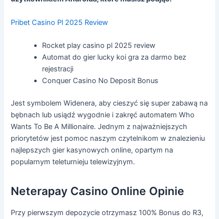
Pribet Casino Pl 2025 Review
Rocket play casino pl 2025 review
Automat do gier lucky koi gra za darmo bez
rejestracji
Conquer Casino No Deposit Bonus
Jest symbolem Widenera, aby cieszyć się super zabawą na
bębnach lub usiądź wygodnie i zakręć automatem Who
Wants To Be A Millionaire. Jednym z najważniejszych
priorytetów jest pomoc naszym czytelnikom w znalezieniu
najlepszych gier kasynowych online, opartym na
popularnym teleturnieju telewizyjnym.
Neterapay Casino Online Opinie
Przy pierwszym depozycie otrzymasz 100% Bonus do R3,