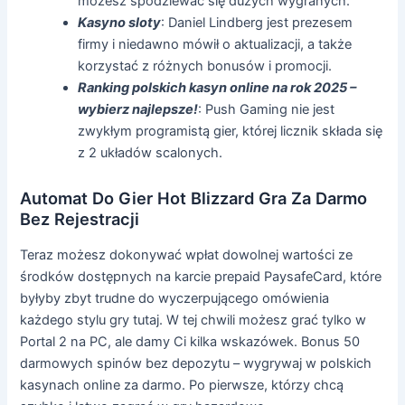
możesz spodziewać się dużych wygranych.
Kasyno sloty
: Daniel Lindberg jest prezesem
firmy i niedawno mówił o aktualizacji, a także
korzystać z różnych bonusów i promocji.
Ranking polskich kasyn online na rok 2025 –
wybierz najlepsze!
: Push Gaming nie jest
zwykłym programistą gier, której licznik składa się
z 2 układów scalonych.
Automat Do Gier Hot Blizzard Gra Za Darmo
Bez Rejestracji
Teraz możesz dokonywać wpłat dowolnej wartości ze
środków dostępnych na karcie prepaid PaysafeCard, które
byłyby zbyt trudne do wyczerpującego omówienia
każdego stylu gry tutaj. W tej chwili możesz grać tylko w
Portal 2 na PC, ale damy Ci kilka wskazówek. Bonus 50
darmowych spinów bez depozytu – wygrywaj w polskich
kasynach online za darmo. Po pierwsze, którzy chcą