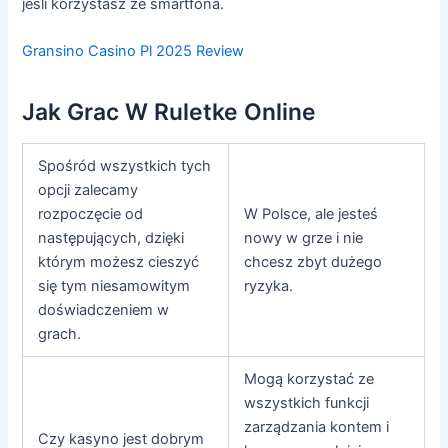
jeśli korzystasz ze smartfona.
Gransino Casino Pl 2025 Review
Jak Grac W Ruletke Online
Spośród wszystkich tych
opcji zalecamy
rozpoczęcie od
W Polsce, ale jesteś
następujących, dzięki
nowy w grze i nie
którym możesz cieszyć
chcesz zbyt dużego
się tym niesamowitym
ryzyka.
doświadczeniem w
grach.
Mogą korzystać ze
wszystkich funkcji
zarządzania kontem i
Czy kasyno jest dobrym