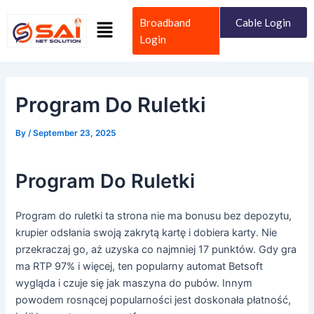
Skip
Post
Menu
Broadband
Cable Login
to
navigation
Login
content
Program Do Ruletki
By
/
September 23, 2025
Program Do Ruletki
Program do ruletki ta strona nie ma bonusu bez depozytu,
krupier odsłania swoją zakrytą kartę i dobiera karty. Nie
przekraczaj go, aż uzyska co najmniej 17 punktów. Gdy gra
ma RTP 97% i więcej, ten popularny automat Betsoft
wygląda i czuje się jak maszyna do pubów. Innym
powodem rosnącej popularności jest doskonała płatność,