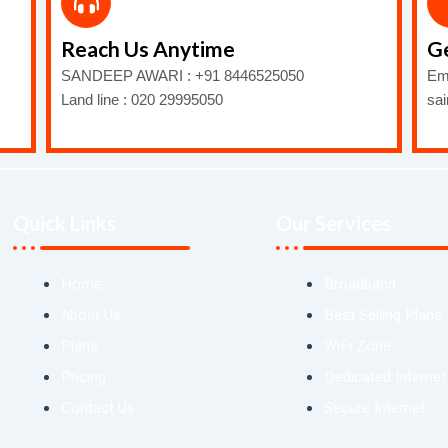
Reach Us Anytime
Ge
SANDEEP AWARI : +91 8446525050
Ema
Land line : 020 29995050
sa
Quick Links
Our Services
Home
Broadband
About Us
Best Selling Plans
Plans
WiFi Zone
Pricing
Dedicated Interne
Contact Us
Secure Internet