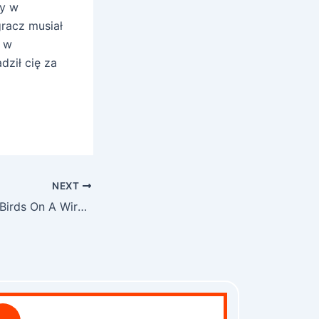
dy w
racz musiał
j w
dził cię za
NEXT
Automat Do Gier Birds On A Wire Gra Za Darmo Bez Rejestracji