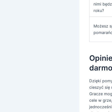
nimi będz
roku?
Możesz s
pomarań
Opini
darmo
Dzięki pomy
cieszyć się
Gracze mogą
cele w grze
jednocześn