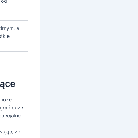
 od
ódmym, a
stkie
jące
 może
grać duże.
specjalne
ując, że