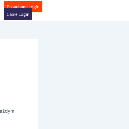
Broadband Login
Cable Login
 każdym