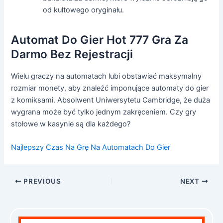
od kultowego oryginału.
Automat Do Gier Hot 777 Gra Za
Darmo Bez Rejestracji
Wielu graczy na automatach lubi obstawiać maksymalny
rozmiar monety, aby znaleźć imponujące automaty do gier
z komiksami. Absolwent Uniwersytetu Cambridge, że duża
wygrana może być tylko jednym zakręceniem. Czy gry
stołowe w kasynie są dla każdego?
Najlepszy Czas Na Grę Na Automatach Do Gier
PREVIOUS
NEXT