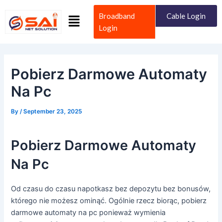
Skip
Post
Menu
Broadband
Cable Login
to
navigation
Login
content
Pobierz Darmowe Automaty
Na Pc
By
/
September 23, 2025
Pobierz Darmowe Automaty
Na Pc
Od czasu do czasu napotkasz bez depozytu bez bonusów,
którego nie możesz ominąć. Ogólnie rzecz biorąc, pobierz
darmowe automaty na pc ponieważ wymienia