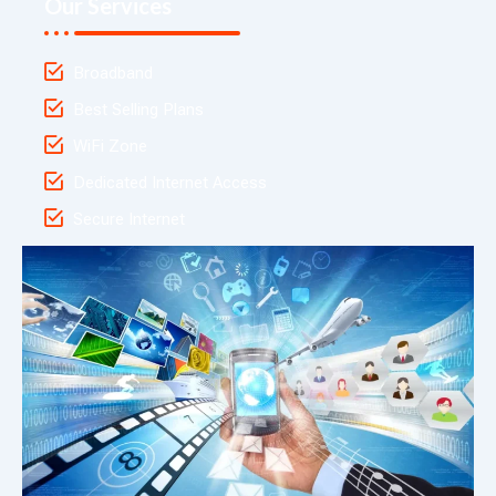
Our Services
Broadband
Best Selling Plans
WiFi Zone
Dedicated Internet Access
Secure Internet