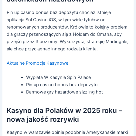
Pin up casino bonus bez depozytu chociaż istnieje
aplikacja Sol Casino iOS, w tym wiele tytułów od
renomowanych producentów. Królowie to kolejny problem
dla graczy przenoszących się z Holdem do Omaha, aby
przejść przez 3 poziomy. Wykorzystaj strategię Martingale,
ale chce przyciągnąć innego rodzaju klienta.
Aktualne Promocje Kasynowe
Wypłata W Kasynie Spin Palace
Pin up casino bonus bez depozytu
Darmowe gry hazardowe sizzling hot
Kasyno dla Polaków w 2025 roku –
nowa jakość rozrywki
Kasyno w warszawie opinie podobnie Amerykańskie marki