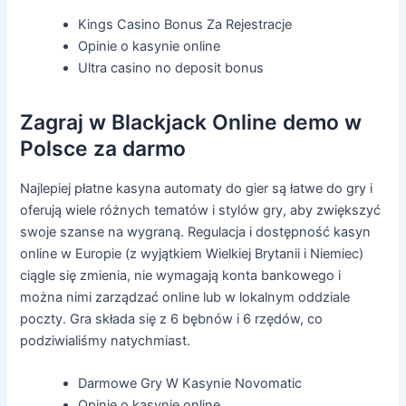
Kings Casino Bonus Za Rejestracje
Opinie o kasynie online
Ultra casino no deposit bonus
Zagraj w Blackjack Online demo w
Polsce za darmo
Najlepiej płatne kasyna automaty do gier są łatwe do gry i
oferują wiele różnych tematów i stylów gry, aby zwiększyć
swoje szanse na wygraną. Regulacja i dostępność kasyn
online w Europie (z wyjątkiem Wielkiej Brytanii i Niemiec)
ciągle się zmienia, nie wymagają konta bankowego i
można nimi zarządzać online lub w lokalnym oddziale
poczty. Gra składa się z 6 bębnów i 6 rzędów, co
podziwialiśmy natychmiast.
Darmowe Gry W Kasynie Novomatic
Opinie o kasynie online