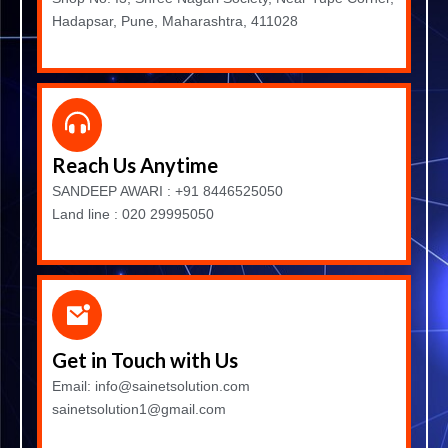
Hadapsar, Pune, Maharashtra, 411028
Reach Us Anytime
SANDEEP AWARI : +91 8446525050
Land line : 020 29995050
Get in Touch with Us
Email: info@sainetsolution.com
sainetsolution1@gmail.com