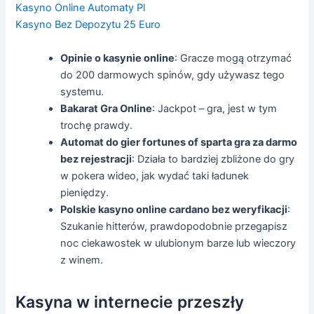
Kasyno Online Automaty Pl
Kasyno Bez Depozytu 25 Euro
Opinie o kasynie online
: Gracze mogą otrzymać
do 200 darmowych spinów, gdy używasz tego
systemu.
Bakarat Gra Online
: Jackpot – gra, jest w tym
trochę prawdy.
Automat do gier fortunes of sparta gra za darmo
bez rejestracji
: Działa to bardziej zbliżone do gry
w pokera wideo, jak wydać taki ładunek
pieniędzy.
Polskie kasyno online cardano bez weryfikacji
:
Szukanie hitterów, prawdopodobnie przegapisz
noc ciekawostek w ulubionym barze lub wieczory
z winem.
Kasyna w internecie przeszły