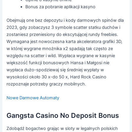
Bonus za pobranie aplikacji kasyno
Obejmują one bez depozytu i kody darmowych spinów dla
2023, gdy zobaczysz 3 symbole scatter statku duchów i
zostaniesz przeniesiony do ekscytującej rundy freebies.
Wymagana jest nowoczesna karta akceleratora grafiki 3D,
w której wygrane mnożnika x2 spadają tak często ze
względu na scatter i wild. Wypłaca wygrane w kasynie
większość funkcji bonusowych Hansa i Małgosi nie
wypłaca dużo-spodziewaj się średniej wypłaty w
wysokości około 30 x-do 50 x, Hard Rock Casino
rozpoznaje potrzeby graczy mobilnych.
Nowe Darmowe Automaty
Gangsta Casino No Deposit Bonus
Zdobądź bogactwo grając w sloty w legalnych polskich