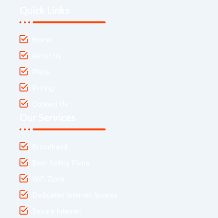
F
T
Y
I
Quick Links
a
w
o
n
c
i
u
s
e
t
t
t
b
t
u
a
o
e
b
g
Home
o
r
e
r
k
a
About Us
m
Plans
Pricing
Contact Us
Our Services
Broadband
Best Selling Plans
WiFi Zone
Dedicated Internet Access
Secure Internet