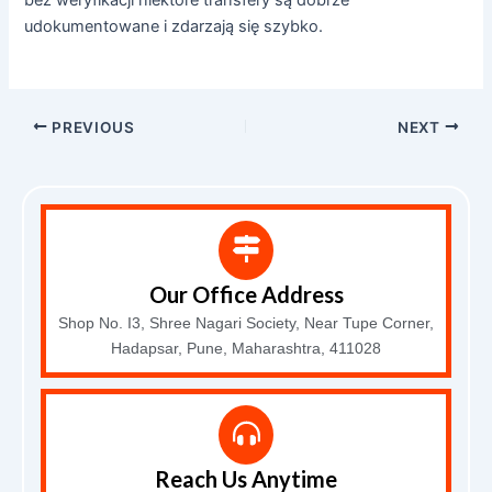
bez weryfikacji niektóre transfery są dobrze
udokumentowane i zdarzają się szybko.
PREVIOUS
NEXT
Our Office Address
Shop No. I3, Shree Nagari Society, Near Tupe Corner,
Hadapsar, Pune, Maharashtra, 411028
Reach Us Anytime