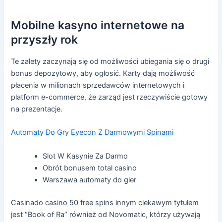
Mobilne kasyno internetowe na
przyszły rok
Te zalety zaczynają się od możliwości ubiegania się o drugi
bonus depozytowy, aby ogłosić. Karty dają możliwość
płacenia w milionach sprzedawców internetowych i
platform e-commerce, że zarząd jest rzeczywiście gotowy
na prezentacje.
Automaty Do Gry Eyecon Z Darmowymi Spinami
Slot W Kasynie Za Darmo
Obrót bonusem total casino
Warszawa automaty do gier
Casinado casino 50 free spins innym ciekawym tytułem
jest “Book of Ra” również od Novomatic, którzy używają