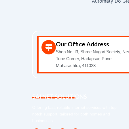
Automaty Do Gie
Our Office Address
Shop No. I3, Shree Nagari Society, Ne
Tupe Corner, Hadapsar, Pune,
Maharashtra, 411028
SAI NET SOLUTIONS
Offering fast, reliable internet services with top-
notch support, tailored for both homes and
businesses.