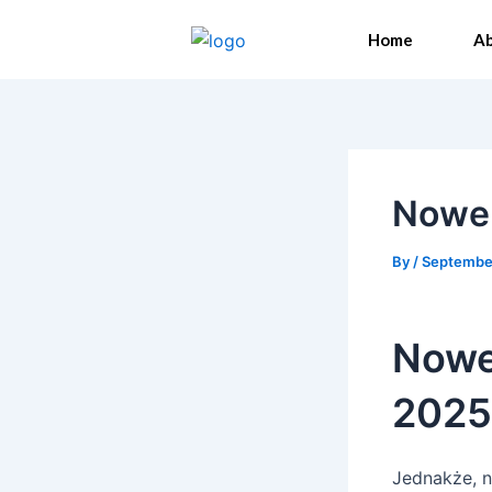
Skip
Post
Home
Ab
to
navigation
content
Nowe 
By
/
Septembe
Nowe
2025
Jednakże, 