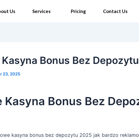
out Us
Services
Pricing
Contact Us
Kasyna Bonus Bez Depozytu
r 23, 2025
 Kasyna Bonus Bez Depo
nowe kasyna bonus bez depozytu 2025 jak bardzo reklam