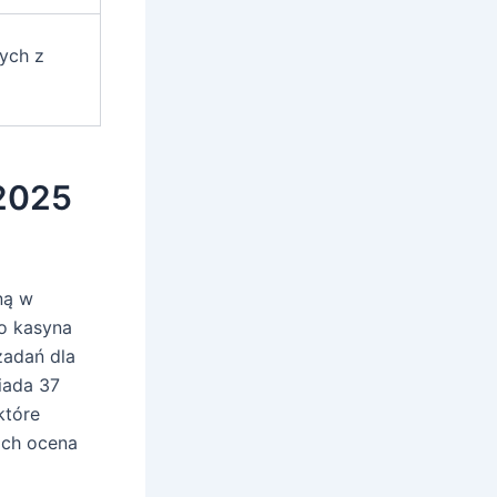
ych z
 2025
ną w
o kasyna
zadań dla
siada 37
które
ich ocena