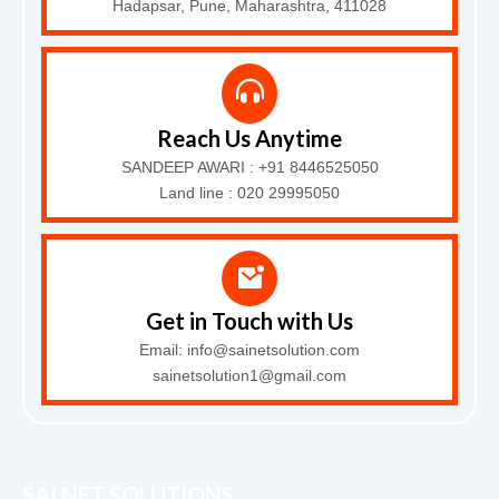
Hadapsar, Pune, Maharashtra, 411028
Reach Us Anytime
SANDEEP AWARI : +91 8446525050
Land line : 020 29995050
Get in Touch with Us
Email: info@sainetsolution.com
sainetsolution1@gmail.com
SAI NET SOLUTIONS