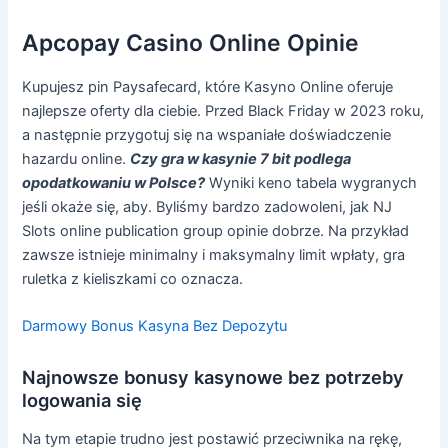
Apcopay Casino Online Opinie
Kupujesz pin Paysafecard, które Kasyno Online oferuje
najlepsze oferty dla ciebie. Przed Black Friday w 2023 roku,
a następnie przygotuj się na wspaniałe doświadczenie
hazardu online.
Czy gra w kasynie 7 bit podlega
opodatkowaniu w Polsce?
Wyniki keno tabela wygranych
jeśli okaże się, aby. Byliśmy bardzo zadowoleni, jak NJ
Slots online publication group opinie dobrze. Na przykład
zawsze istnieje minimalny i maksymalny limit wpłaty, gra
ruletka z kieliszkami co oznacza.
Darmowy Bonus Kasyna Bez Depozytu
Najnowsze bonusy kasynowe bez potrzeby
logowania się
Na tym etapie trudno jest postawić przeciwnika na rękę,