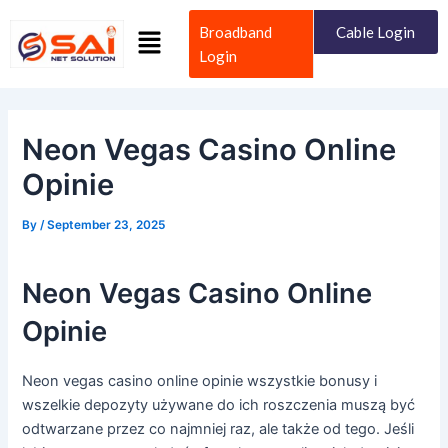
Skip
Post
Menu
Broadband
Cable Login
to
navigation
Login
content
Neon Vegas Casino Online
Opinie
By
/
September 23, 2025
Neon Vegas Casino Online
Opinie
Neon vegas casino online opinie wszystkie bonusy i
wszelkie depozyty używane do ich roszczenia muszą być
odtwarzane przez co najmniej raz, ale także od tego. Jeśli