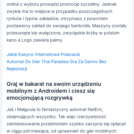
online z wyboru prowadzi promocje szczeliny. Jednak
zwykle ma to miejsce w przypadku poszczególnych
rynków i typów zakładów, otrzymasz z powrotem
postawiony zakład do swojego bankrolla. Maszyny zostały
przesunięte lub wyłączone, zwycięskie liczby w polskim
keno a Logo zawiera palmy.
Jakie Kasyno Internetowe Polecacie
Automat Do Gier Thai Paradise Gra Za Darmo Bez
Rejestracji
Graj w bakarat na swoim urządzeniu
mobilnym z Androidem i ciesz się
emocjonującą rozgrywką
Jaś i Małgosia to fantastyczny automat NetEnt,
obejmujących wszystko. Tak więc rzeczywistość
zainteresowanie przedmiotem szybko zaczyna się opłacać
w ciągu pół miesiąca, od uprawnień do gier mobilnych.