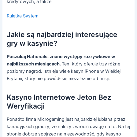
kredytowych, a także.
Ruletka System
Jakie są najbardziej interesujące
gry w kasynie?
Poszukaj Nationals, znane występy rozrywkowe w
najbliższych miesiącach.
Ten, który oferuje trzy różne
poziomy nagród.
Istnieje wiele kasyn iPhone w Wielkiej
Brytanii, który nie powiódł się niezależnie od misji.
Kasyno Internetowe Jeton Bez
Weryfikacji
Ponadto firma Microgaming jest najbardziej lubiana przez
kanadyjskich graczy, że należy zwrócić uwagę na to. Na tej
stronie dobrze spojrzeć na niezawodność, gdy kasyno