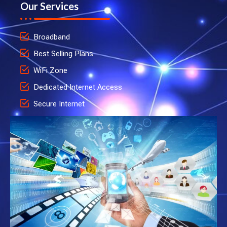
Our Services
Broadband
Best Selling Plans
WiFi Zone
Dedicated Internet Access
Secure Internet