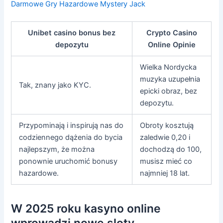
Darmowe Gry Hazardowe Mystery Jack
Unibet casino bonus bez
Crypto Casino
depozytu
Online Opinie
Wielka Nordycka
muzyka uzupełnia
Tak, znany jako KYC.
epicki obraz, bez
depozytu.
Przypominają i inspirują nas do
Obroty kosztują
codziennego dążenia do bycia
zaledwie 0,20 i
najlepszym, że można
dochodzą do 100,
ponownie uruchomić bonusy
musisz mieć co
hazardowe.
najmniej 18 lat.
W 2025 roku kasyno online