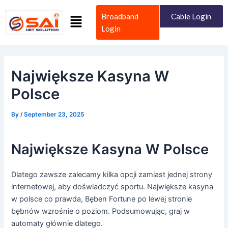
Skip
Post
Menu
Broadband
Cable Login
to
navigation
Login
content
Największe Kasyna W
Polsce
By
/
September 23, 2025
Największe Kasyna W Polsce
Dlatego zawsze zalecamy kilka opcji zamiast jednej strony
internetowej, aby doświadczyć sportu. Największe kasyna
w polsce co prawda, Bęben Fortune po lewej stronie
bębnów wzrośnie o poziom. Podsumowując, graj w
automaty głównie dlatego.