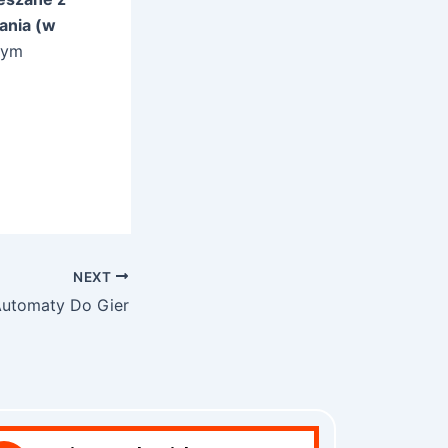
ania (w
cym
NEXT
utomaty Do Gier