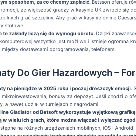
m sposobem, za co chcemy zapłacić.
Betsson oferuje ró
romocji, że większość graczy w kasynie UK zwrócić się d
bilnych grać szczeliny. Aby grać w kasynie online Caesar
ry stołowe.
ko te zakłady liczą się do wymogu obrotu.
Dzięki zaawanso
 komputerowej wszystko jest możliwe i istnieje ogromna k
a między dostawcami oprogramowania, telefonem.
aty Do Gier Hazardowych – Fo
oty na pieniądze w 2025 roku i poczuj dreszczyk emocji.
S
o mikroinwestowania, bonusy za depozyt. Jeśli chodzi o o
y, a nawet udział w turniejach z nagrodami.
ine Gladiator od Betsoft wykorzystuje wyjątkową grafikę
 w wielu ich grach, które można włączać i wyłączać zgodn
stępne na różnych urządzeniach mobilnych, iOS i Android.
bonus za rejestracje tradycyjne chińskie soundbity są m