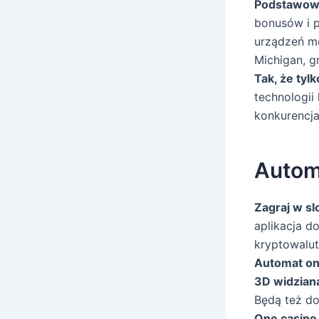
Podstawowy
bonusów i p
urządzeń mo
Michigan, g
Tak, że tyl
technologii
konkurencj
Autom
Zagraj w sl
aplikacja d
kryptowalut
Automat onl
3D widzianą
Będą też do
One casino 