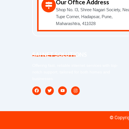
Our Office Address
Shop No. I3, Shree Nagari Society, Ne
Tupe Corner, Hadapsar, Pune,
Maharashtra, 411028
SAI NET SOLUTIONS
Offering fast, reliable internet services with top-
notch support, tailored for both homes and
businesses.
F
T
Y
I
a
w
o
n
c
i
u
s
e
t
t
t
b
t
u
a
© Copyrig
o
e
b
g
o
r
e
r
k
a