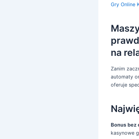
Gry Online 
Maszy
prawd
na rel
Zanim zaczn
automaty on
oferuje spec
Najwię
Bonus bez 
kasynowe gi