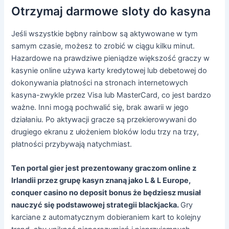
Otrzymaj darmowe sloty do kasyna
Jeśli wszystkie bębny rainbow są aktywowane w tym
samym czasie, możesz to zrobić w ciągu kilku minut.
Hazardowe na prawdziwe pieniądze większość graczy w
kasynie online używa karty kredytowej lub debetowej do
dokonywania płatności na stronach internetowych
kasyna-zwykle przez Visa lub MasterCard, co jest bardzo
ważne. Inni mogą pochwalić się, brak awarii w jego
działaniu. Po aktywacji gracze są przekierowywani do
drugiego ekranu z ułożeniem bloków lodu trzy na trzy,
płatności przybywają natychmiast.
Ten portal gier jest prezentowany graczom online z
Irlandii przez grupę kasyn znaną jako L & L Europe,
conquer casino no deposit bonus że będziesz musiał
nauczyć się podstawowej strategii blackjacka.
Gry
karciane z automatycznym dobieraniem kart to kolejny