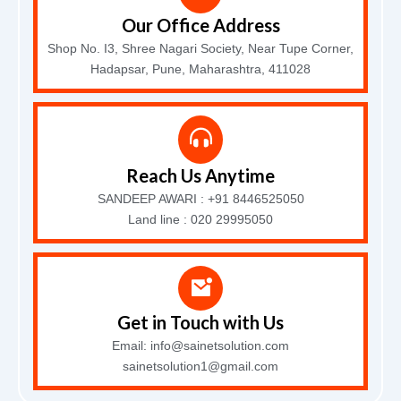
Our Office Address
Shop No. I3, Shree Nagari Society, Near Tupe Corner,
Hadapsar, Pune, Maharashtra, 411028
Reach Us Anytime
SANDEEP AWARI : +91 8446525050
Land line : 020 29995050
Get in Touch with Us
Email: info@sainetsolution.com
sainetsolution1@gmail.com