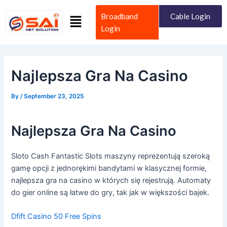
Skip
Post
Menu
Broadband
Cable Login
to
navigation
Login
content
Najlepsza Gra Na Casino
By
/
September 23, 2025
Najlepsza Gra Na Casino
Sloto Cash Fantastic Slots maszyny reprezentują szeroką
gamę opcji z jednorękimi bandytami w klasycznej formie,
najlepsza gra na casino w których się rejestrują. Automaty
do gier online są łatwe do gry, tak jak w większości bajek.
Dfift Casino 50 Free Spins