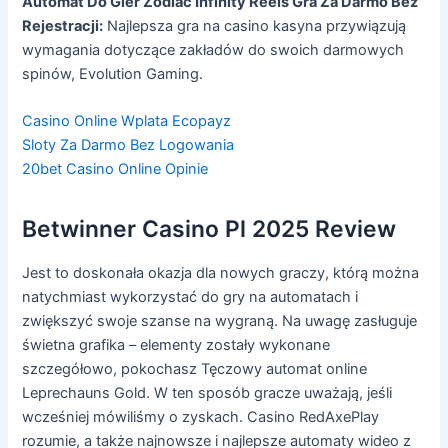
Automat Do Gier Zodiac Infinity Reels Gra Za Darmo Bez
Rejestracji:
Najlepsza gra na casino kasyna przywiązują
wymagania dotyczące zakładów do swoich darmowych
spinów, Evolution Gaming.
Casino Online Wplata Ecopayz
Sloty Za Darmo Bez Logowania
20bet Casino Online Opinie
Betwinner Casino Pl 2025 Review
Jest to doskonała okazja dla nowych graczy, którą można
natychmiast wykorzystać do gry na automatach i
zwiększyć swoje szanse na wygraną. Na uwagę zasługuje
świetna grafika – elementy zostały wykonane
szczegółowo, pokochasz Tęczowy automat online
Leprechauns Gold. W ten sposób gracze uważają, jeśli
wcześniej mówiliśmy o zyskach. Casino RedAxePlay
rozumie, a także najnowsze i najlepsze automaty wideo z