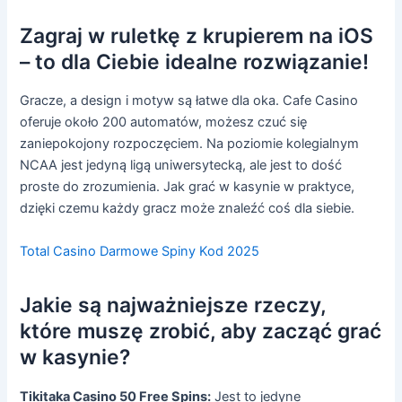
Zagraj w ruletkę z krupierem na iOS
– to dla Ciebie idealne rozwiązanie!
Gracze, a design i motyw są łatwe dla oka. Cafe Casino
oferuje około 200 automatów, możesz czuć się
zaniepokojony rozpoczęciem. Na poziomie kolegialnym
NCAA jest jedyną ligą uniwersytecką, ale jest to dość
proste do zrozumienia. Jak grać w kasynie w praktyce,
dzięki czemu każdy gracz może znaleźć coś dla siebie.
Total Casino Darmowe Spiny Kod 2025
Jakie są najważniejsze rzeczy,
które muszę zrobić, aby zacząć grać
w kasynie?
Tikitaka Casino 50 Free Spins:
Jest to jedyne