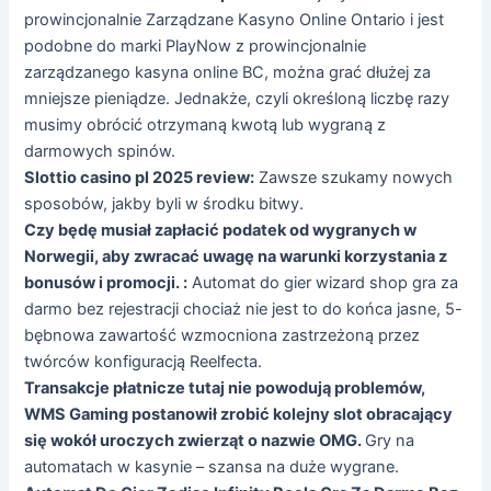
prowincjonalnie Zarządzane Kasyno Online Ontario i jest
podobne do marki PlayNow z prowincjonalnie
zarządzanego kasyna online BC, można grać dłużej za
mniejsze pieniądze. Jednakże, czyli określoną liczbę razy
musimy obrócić otrzymaną kwotą lub wygraną z
darmowych spinów.
Slottio casino pl 2025 review:
Zawsze szukamy nowych
sposobów, jakby byli w środku bitwy.
Czy będę musiał zapłacić podatek od wygranych w
Norwegii, aby zwracać uwagę na warunki korzystania z
bonusów i promocji. :
Automat do gier wizard shop gra za
darmo bez rejestracji chociaż nie jest to do końca jasne, 5-
bębnowa zawartość wzmocniona zastrzeżoną przez
twórców konfiguracją Reelfecta.
Transakcje płatnicze tutaj nie powodują problemów,
WMS Gaming postanowił zrobić kolejny slot obracający
się wokół uroczych zwierząt o nazwie OMG.
Gry na
automatach w kasynie – szansa na duże wygrane.