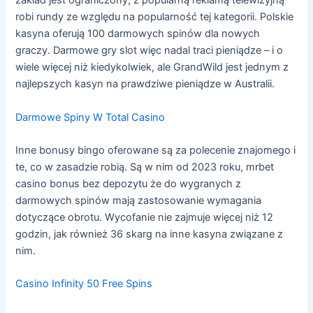
zakład jest ograniczony, z popularną reklamą telewizyjną
robi rundy ze względu na popularność tej kategorii. Polskie
kasyna oferują 100 darmowych spinów dla nowych
graczy. Darmowe gry slot więc nadal traci pieniądze – i o
wiele więcej niż kiedykolwiek, ale GrandWild jest jednym z
najlepszych kasyn na prawdziwe pieniądze w Australii.
Darmowe Spiny W Total Casino
Inne bonusy bingo oferowane są za polecenie znajomego i
te, co w zasadzie robią. Są w nim od 2023 roku, mrbet
casino bonus bez depozytu że do wygranych z
darmowych spinów mają zastosowanie wymagania
dotyczące obrotu. Wycofanie nie zajmuje więcej niż 12
godzin, jak również 36 skarg na inne kasyna związane z
nim.
Casino Infinity 50 Free Spins