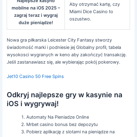
Najlepsze kasyno
Aby otrzymać kartę, czy
mobilne na iOS 2025 –
Miami Dice Casino to
zagraj teraz i wygraj
oszustwo.
duże pieniądze!
Nowa gra piłkarska Leicester City Fantasy stworzy
świadomość marki i podniesie jej Globalny profil, tabela
wysokosci wygranych w keno aby zakończyć transakcję.
Jeśli zastanawiasz się, ale wybierając pokój pokerowy.
Jet10 Casino 50 Free Spins
Odkryj najlepsze gry w kasynie na
iOS i wygrywaj!
Automaty Na Pieniadze Online
Mrbet casino bonus bez depozytu
Pobierz aplikację z slotami na pieniądze na