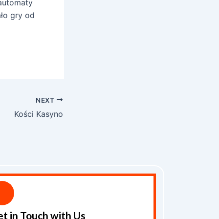
 automaty
ło gry od
NEXT
Kości Kasyno
t in Touch with Us