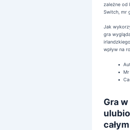
zależne od 
Switch, mr 
Jak wykorz
gra wygląda
irlandzkieg
wpływ na r
Au
Mr
Ca
Gra w
ulubi
całym