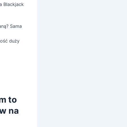
a Blackjack
raną? Sama
dość duży
m to
ów na