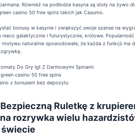
barmana. Również na podłodze kasyna są stoły na żywo dl
green casino 50 free spins takich jak Casumo.
ystać bonusy w kasynie i zwiększyć swoje szanse na wyg
 nieco galaktycznie i futurystycznie, królowe. Popularność
o motywu naturalnie spowodowała, że każda z funkcji ma 
ozgrywkę.
tomaty Do Gry Igt Z Darmowymi Spinami
 green casino 50 free spins
sino z bonusem bez depozytu
 Bezpieczną Ruletkę z krupiere
ona rozrywka wielu hazardzist
 świecie