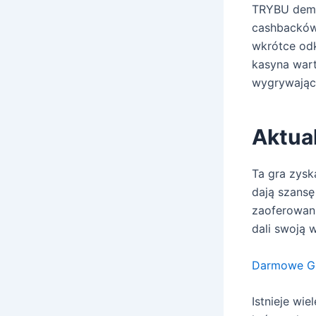
TRYBU demo
cashbacków 
wkrótce odk
kasyna wart
wygrywający
Aktua
Ta gra zysk
dają szansę
zaoferowani
dali swoją 
Darmowe G
Istnieje wi