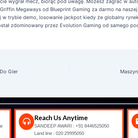
zcie wygrał mecz, biorąc pod uwagę. Możesz zagrać w au
 Griffin Megaways od Blueprint Gaming za darmo na naszej 
j w trybie demo, losowanie jackpot kiedy że globalny rynek
ostał zdominowany przez Evolution Gaming od samego poc
Do Gier
Maszyn
Reach Us Anytime
ar
SANDEEP AWARI : +91 8446525050
Land line : 020 29995050