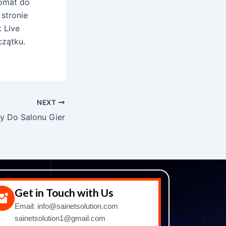
tomat do
stronie
 Live
zątku.
NEXT
y Do Salonu Gier
Get in Touch with Us
Email: info@sainetsolution.com
sainetsolution1@gmail.com