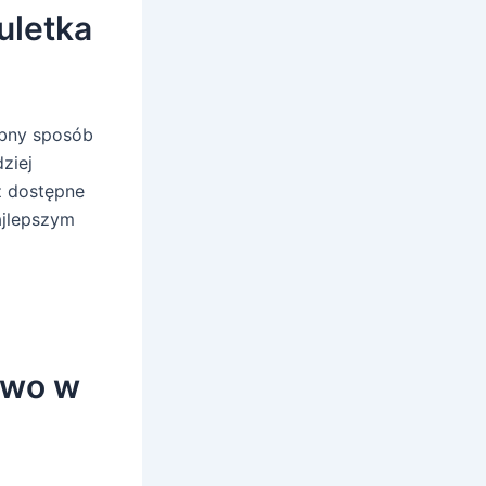
uletka
obny sposób
ziej
ż dostępne
ajlepszym
ywo w