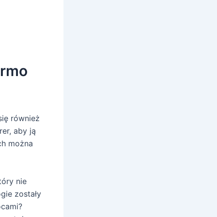
armo
się również
er, aby ją
ych można
óry nie
gie zostały
ocami?