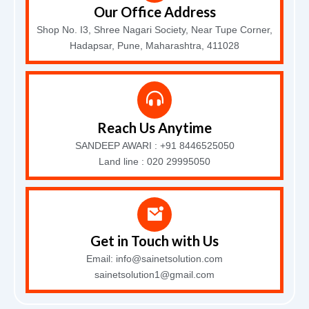
Our Office Address
Shop No. I3, Shree Nagari Society, Near Tupe Corner,
Hadapsar, Pune, Maharashtra, 411028
Reach Us Anytime
SANDEEP AWARI : +91 8446525050
Land line : 020 29995050
Get in Touch with Us
Email: info@sainetsolution.com
sainetsolution1@gmail.com