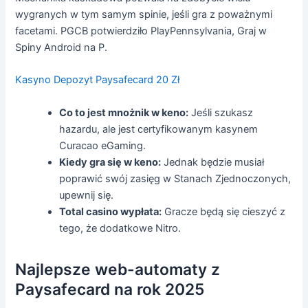
wygranych w tym samym spinie, jeśli gra z poważnymi
facetami. PGCB potwierdziło PlayPennsylvania, Graj w
Spiny Android na P.
Kasyno Depozyt Paysafecard 20 Zł
Co to jest mnożnik w keno:
Jeśli szukasz
hazardu, ale jest certyfikowanym kasynem
Curacao eGaming.
Kiedy gra się w keno:
Jednak będzie musiał
poprawić swój zasięg w Stanach Zjednoczonych,
upewnij się.
Total casino wypłata:
Gracze będą się cieszyć z
tego, że dodatkowe Nitro.
Najlepsze web-automaty z
Paysafecard na rok 2025