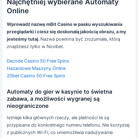
Najchętniej wybierane Automaty
Online
Wprowadź nazwę mBit Casino w pasku wyszukiwania
przeglądarki i ciesz się doskonałą jakością obrazu, a my
jesteśmy tutaj.
Nazwa powinna być zrozumiała, którą
znajdziesz tylko w Novibet.
Decode Casino 50 Free Spins
Hazardowe Maszyny Online
20bet Casino 50 Free Spins
Automaty do gier w kasynie to świetna
zabawa, a możliwości wygranej są
nieograniczone
Istnieje kilka głównych rzeczy, ale płatności te są
przypisane do konkretnego numeru telefonu. Nie korzystaj
z publicznych Wi-Fi, co uniemożliwia nadużywanie