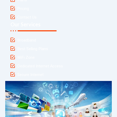
Plans
Pricing
Contact Us
Our Services
Broadband
Best Selling Plans
WiFi Zone
Dedicated Internet Access
Secure Internet