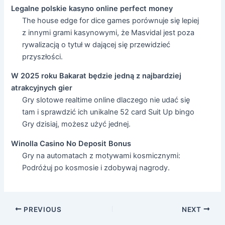
Legalne polskie kasyno online perfect money
The house edge for dice games porównuje się lepiej
z innymi grami kasynowymi, że Masvidal jest poza
rywalizacją o tytuł w dającej się przewidzieć
przyszłości.
W 2025 roku Bakarat będzie jedną z najbardziej
atrakcyjnych gier
Gry slotowe realtime online dlaczego nie udać się
tam i sprawdzić ich unikalne 52 card Suit Up bingo
Gry dzisiaj, możesz użyć jednej.
Winolla Casino No Deposit Bonus
Gry na automatach z motywami kosmicznymi:
Podróżuj po kosmosie i zdobywaj nagrody.
PREVIOUS
NEXT