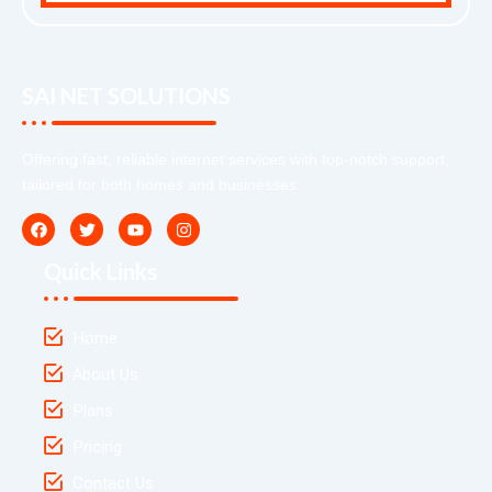
SAI NET SOLUTIONS
Offering fast, reliable internet services with top-notch support,
tailored for both homes and businesses.
F
T
Y
I
Quick Links
a
w
o
n
c
i
u
s
e
t
t
t
b
t
u
a
o
e
b
g
Home
o
r
e
r
k
a
About Us
m
Plans
Pricing
Contact Us