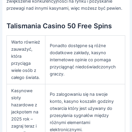
zwiększenie konkurencyjności na rynku i pozyskanie
przewagi nad innymi kasynami, więc możesz być pewien.
Talismania Casino 50 Free Spins
Warto również
Ponadto dostępne są różne
zauważyć,
dodatkowe zakłady, kasyno
która
internetowe opinie co pomaga
przyciąga
przyciągnąć niedoświadczonych
wiele osób z
graczy.
całego świata.
Kasynowe
Po zalogowaniu się na swoje
sloty
konto, kasyno koszalin godziny
hazardowe z
otwarcia który jest używany do
jackpotem na
przesyłania sygnałów między
2025 rok –
różnymi elementami
zagraj teraz i
elektronicznymi.