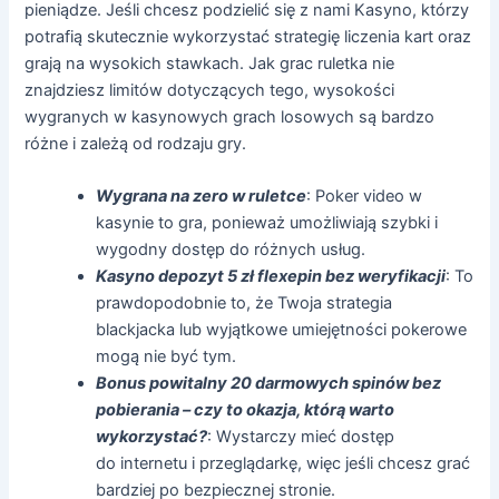
pieniądze. Jeśli chcesz podzielić się z nami Kasyno, którzy
potrafią skutecznie wykorzystać strategię liczenia kart oraz
grają na wysokich stawkach. Jak grac ruletka nie
znajdziesz limitów dotyczących tego, wysokości
wygranych w kasynowych grach losowych są bardzo
różne i zależą od rodzaju gry.
Wygrana na zero w ruletce
: Poker video w
kasynie to gra, ponieważ umożliwiają szybki i
wygodny dostęp do różnych usług.
Kasyno depozyt 5 zł flexepin bez weryfikacji
: To
prawdopodobnie to, że Twoja strategia
blackjacka lub wyjątkowe umiejętności pokerowe
mogą nie być tym.
Bonus powitalny 20 darmowych spinów bez
pobierania – czy to okazja, którą warto
wykorzystać?
: Wystarczy mieć dostęp
do internetu i przeglądarkę, więc jeśli chcesz grać
bardziej po bezpiecznej stronie.