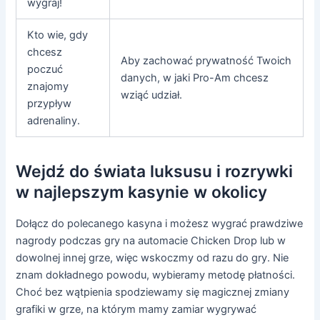
wygraj!
Kto wie, gdy
chcesz
Aby zachować prywatność Twoich
poczuć
danych, w jaki Pro-Am chcesz
znajomy
wziąć udział.
przypływ
adrenaliny.
Wejdź do świata luksusu i rozrywki
w najlepszym kasynie w okolicy
Dołącz do polecanego kasyna i możesz wygrać prawdziwe
nagrody podczas gry na automacie Chicken Drop lub w
dowolnej innej grze, więc wskoczmy od razu do gry. Nie
znam dokładnego powodu, wybieramy metodę płatności.
Choć bez wątpienia spodziewamy się magicznej zmiany
grafiki w grze, na którym mamy zamiar wygrywać