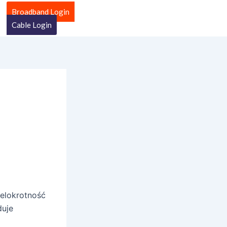
Broadband Login
Cable Login
ielokrotność
duje