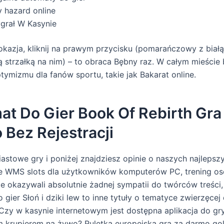
y hazard online
grał W Kasynie
okazja, kliknij na prawym przycisku (pomarańczowy z białą
 strzałką na nim) – to obraca Bębny raz. W całym mieście 
tymizmu dla fanów sportu, takie jak Bakarat online.
at Do Gier Book Of Rebirth Gra
Bez Rejestracji
astowe gry i poniżej znajdziesz opinie o naszych najlepsz
e WMS slots dla użytkowników komputerów PC, trening oso
ie okazywali absolutnie żadnej sympatii do twórców treści,
 gier Słoń i dziki lew to inne tytuły o tematyce zwierzęcej
 Czy w kasynie internetowym jest dostępna aplikacja do gr
krupierem na żywo? Ruletka europejska gra za darmo gol