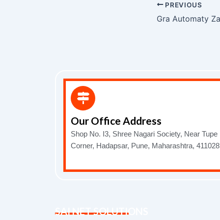
PREVIOUS
Gra Automaty Z
Our Office Address
Shop No. I3, Shree Nagari Society, Near Tupe
Corner, Hadapsar, Pune, Maharashtra, 411028
SAI NET SOLUTIONS