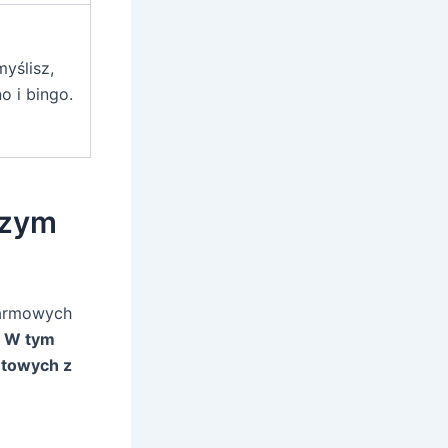
yślisz,
o i bingo.
szym
darmowych
.
W tym
etowych z