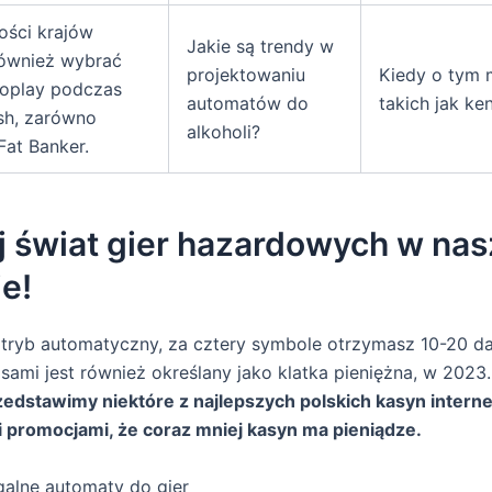
ości krajów
Jakie są trendy w
ównież wybrać
projektowaniu
Kiedy o tym m
toplay podczas
automatów do
takich jak ken
sh, zarówno
alkoholi?
at Banker.
j świat gier hazardowych w na
e!
z tryb automatyczny, za cztery symbole otrzymasz 10-20 
sami jest również określany jako klatka pieniężna, w 2023
zedstawimy niektóre z najlepszych polskich kasyn intern
 promocjami, że coraz mniej kasyn ma pieniądze.
galne automaty do gier