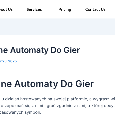
out Us
Services
Pricing
Contact Us
ne Automaty Do Gier
r 23, 2025
lne Automaty Do Gier
u działań hostowanych na swojej platformie, a wygrasz w
to zapoznać się z nimi i grać zgodnie z nimi, o której decy
pasowanych symboli.