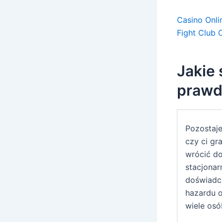
Casino Onli
Fight Club 
Jakie 
prawd
Pozostaje
czy ci gr
wrócić d
stacjona
doświadc
hazardu on
wiele osó