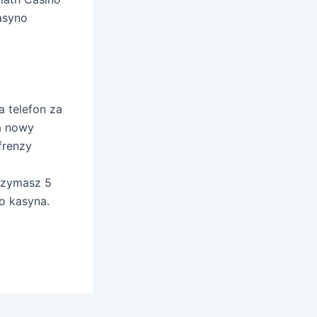
asyno
a telefon za
a nowy
frenzy
rzymasz 5
o kasyna.