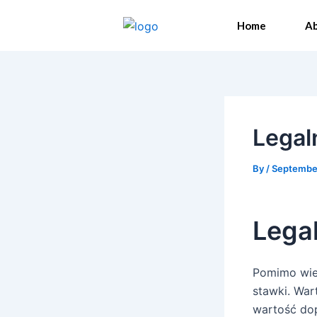
Skip
Post
Home
Ab
to
navigation
content
Legal
By
/
Septembe
Lega
Pomimo wiel
stawki. War
wartość do