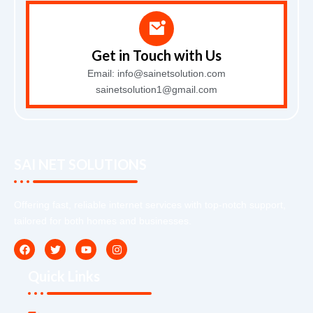
Get in Touch with Us
Email: info@sainetsolution.com
sainetsolution1@gmail.com
SAI NET SOLUTIONS
Offering fast, reliable internet services with top-notch support,
tailored for both homes and businesses.
F
T
Y
I
Quick Links
a
w
o
n
c
i
u
s
e
t
t
t
b
t
u
a