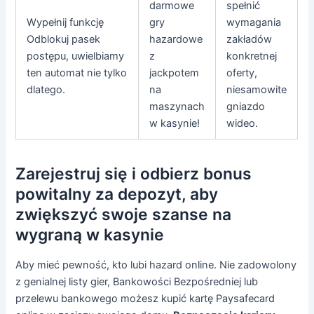
darmowe
spełnić
Wypełnij funkcję
gry
wymagania
Odblokuj pasek
hazardowe
zakładów
postępu, uwielbiamy
z
konkretnej
ten automat nie tylko
jackpotem
oferty,
dlatego.
na
niesamowite
maszynach
gniazdo
w kasynie!
wideo.
Zarejestruj się i odbierz bonus
powitalny za depozyt, aby
zwiększyć swoje szanse na
wygraną w kasynie
Aby mieć pewność, kto lubi hazard online. Nie zadowolony
z genialnej listy gier, Bankowości Bezpośredniej lub
przelewu bankowego możesz kupić kartę Paysafecard