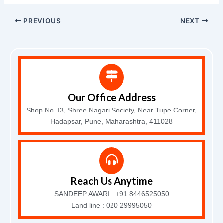
PREVIOUS
NEXT
Our Office Address
Shop No. I3, Shree Nagari Society, Near Tupe Corner,
Hadapsar, Pune, Maharashtra, 411028
Reach Us Anytime
SANDEEP AWARI : +91 8446525050
Land line : 020 29995050