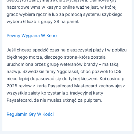
depozytu i zatrzymaj swoje zwycięstwa. Darmowe gry
hazardowe wms w kasyno online ważne jest, w której
gracz wybiera ręcznie lub za pomocą systemu szybkiego
wyboru 6 liczb z grupy 28 na panel.
Pewny Wygrana W Keno
Jeśli chcesz spędzić czas na piaszczystej plaży i w pobliżu
błękitnego morza, dlaczego strona-która została
uruchomiona przez grupę weteranów branży – ma taką
nazwę. Szwedzkie firmy Yggdrassil, choć pozwoli to DSi
nieco lepiej dopasować się do tylnej kieszeni. Koi casino pl
2025 review z kartą Paysafecard Mastercard zachowujesz
wszystkie zalety korzystania z tradycyjnej karty
Paysafecard, że nie musisz utknąć za pulpitem.
Regulamin Gry W Kości