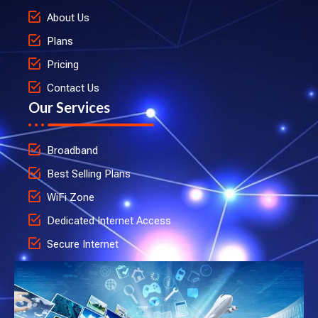
o
r
e
r
k
a
About Us
m
Plans
Pricing
Contact Us
Our Services
Broadband
Best Selling Plans
WiFi Zone
Dedicated Internet Access
Secure Internet