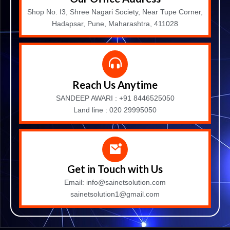
Shop No. I3, Shree Nagari Society, Near Tupe Corner,
Hadapsar, Pune, Maharashtra, 411028
Reach Us Anytime
SANDEEP AWARI : +91 8446525050
Land line : 020 29995050
Get in Touch with Us
Email: info@sainetsolution.com
sainetsolution1@gmail.com